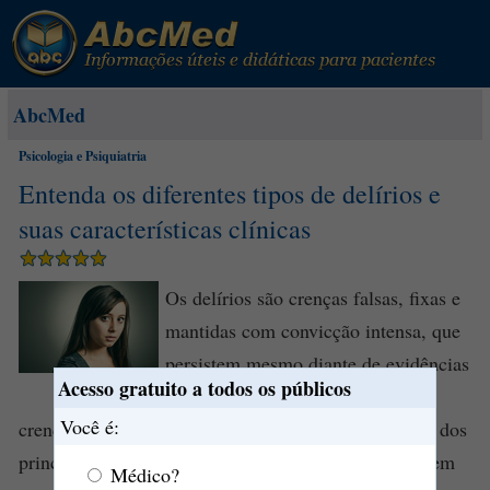
AbcMed
Psicologia e Psiquiatria
Entenda os diferentes tipos de delírios e
suas características clínicas
Os delírios são crenças falsas, fixas e
mantidas com convicção intensa, que
persistem mesmo diante de evidências
Acesso gratuito a todos os públicos
contrárias e não fazem parte das
Você é:
crenças culturais do indivíduo. Eles representam um dos
principais
sintomas
dos transtornos psicóticos e podem
Médico?