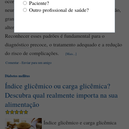
ocorrer em diferentes doenças psiquiátricas e
Paciente?
Outro profissional de saúde?
neurológicas. Os temas delirantes incluem perseguição,
grandeza, referência, influência, ciúme, erotomania,
alterações corporais, niilismo e culpa ou ruína.
Reconhecer esses padrões é fundamental para o
diagnóstico
precoce, o tratamento adequado e a redução
do risco de complicações.
[Mais...]
Comentar
-
Enviar para um amigo
Diabetes mellitus
Índice glicêmico ou carga glicêmica?
Descubra qual realmente importa na sua
alimentação
Índice glicêmico e carga glicêmica