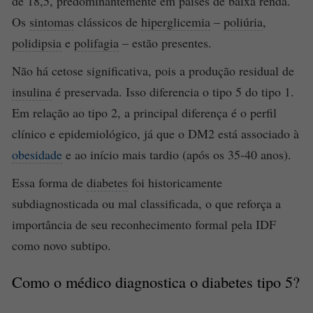
de 18,5, predominantemente em países de baixa renda.
Os
sintomas
clássicos de
hiperglicemia
–
poliúria
,
polidipsia
e
polifagia
– estão presentes.
Não há cetose significativa, pois a produção residual de
insulina
é preservada. Isso diferencia o tipo 5 do tipo 1.
Em relação ao tipo 2, a principal diferença é o perfil
clínico e epidemiológico, já que o DM2 está associado à
obesidade
e ao início mais tardio (após os 35-40 anos).
Essa forma de
diabetes
foi historicamente
subdiagnosticada ou mal classificada, o que reforça a
importância de seu reconhecimento formal pela IDF
como novo subtipo.
Como o médico diagnostica o
diabetes
tipo 5?