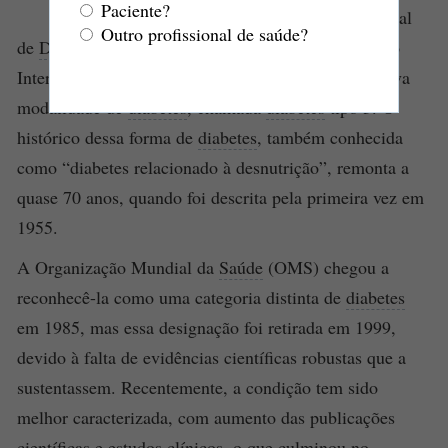
Paciente?
2025, durante o Congresso Mundial
Outro profissional de saúde?
de
Diabetes
em Bangkok, na Tailândia), a Federação
Internacional de
Diabetes
(IDF) reconheceu uma nova
modalidade de
diabetes
, chamada
diabetes
tipo 5. O
histórico dessa forma de
diabetes
, também conhecida
como “diabetes relacionado à desnutrição”, remonta a
quase 70 anos, quando foi descrita pela primeira vez em
1955.
A Organização Mundial da
Saúde
(OMS) chegou a
reconhecê-la como uma categoria distinta de
diabetes
em 1985, mas essa designação foi retirada em 1999,
devido à falta de evidências científicas robustas que a
sustentassem. Recentemente, a condição tem sido
melhor caracterizada, com aumento das publicações
científicas e estudos clínicos, o que culminou no