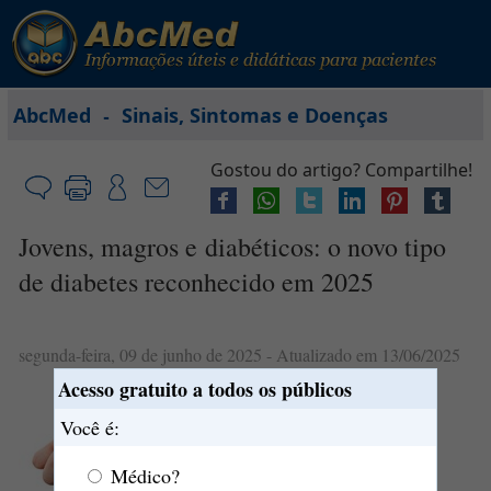
-
AbcMed
Sinais, Sintomas e Doenças
Gostou do artigo? Compartilhe!
Jovens, magros e diabéticos: o novo tipo
de diabetes reconhecido em 2025
segunda-feira, 09 de junho de 2025
- Atualizado em 13/06/2025
Acesso gratuito a todos os públicos
O que é
diabetes
tipo 5?
Você é:
Médico?
Muito recentemente (8 de abril de