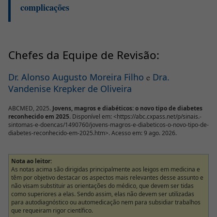
complicações
Chefes da Equipe de Revisão:
Dr. Alonso Augusto Moreira Filho
e
Dra.
Vandenise Krepker de Oliveira
ABCMED, 2025.
Jovens, magros e diabéticos: o novo tipo de diabetes
reconhecido em 2025
. Disponível em: <https://abc.cxpass.net/p/sinais.-
sintomas-e-doencas/1490760/jovens-magros-e-diabeticos-o-novo-tipo-de-
diabetes-reconhecido-em-2025.htm>. Acesso em: 9 ago. 2026.
Nota ao leitor:
As notas acima são dirigidas principalmente aos leigos em medicina e
têm por objetivo destacar os aspectos mais relevantes desse assunto e
não visam substituir as orientações do médico, que devem ser tidas
como superiores a elas. Sendo assim, elas não devem ser utilizadas
para autodiagnóstico ou automedicação nem para subsidiar trabalhos
que requeiram rigor científico.