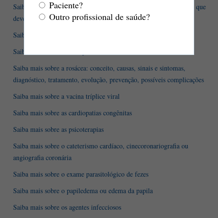
Paciente?
Saiba mais sobre a gravidez ectópica: o que é? Quais as causas? O que
Outro profissional de saúde?
deve ser feito? E como ela evolui?
Saiba mais sobre a hepatite fulminante
Saiba mais sobre a retinopatia
Saiba mais sobre a rosácea: conceito, causas, sinais e sintomas,
diagnóstico, tratamento, evolução, prevenção, possíveis complicações
Saiba mais sobre a vacina tríplice viral
Saiba mais sobre as cardiopatias congênitas
Saiba mais sobre as psicoterapias
Saiba mais sobre o cateterismo cardíaco, cinecoronariografia ou
angiografia coronária
Saiba mais sobre o exame parasitológico de fezes
Saiba mais sobre o papiledema ou edema da papila
Saiba mais sobre os agentes infecciosos