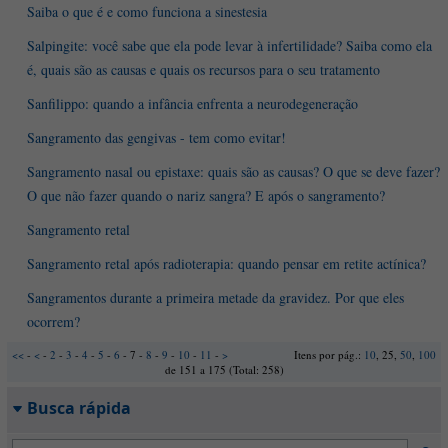
Saiba o que é e como funciona a sinestesia
Salpingite: você sabe que ela pode levar à infertilidade? Saiba como ela
é, quais são as causas e quais os recursos para o seu tratamento
Sanfilippo: quando a infância enfrenta a neurodegeneração
Sangramento das gengivas - tem como evitar!
Sangramento nasal ou epistaxe: quais são as causas? O que se deve fazer?
O que não fazer quando o nariz sangra? E após o sangramento?
Sangramento retal
Sangramento retal após radioterapia: quando pensar em retite actínica?
Sangramentos durante a primeira metade da gravidez. Por que eles
ocorrem?
<<
-
<
-
2
-
3
-
4
-
5
-
6
- 7 -
8
-
9
-
10
-
11
-
>
Itens por pág.:
10
, 25,
50
,
100
de 151 a 175 (Total: 258)
Busca rápida