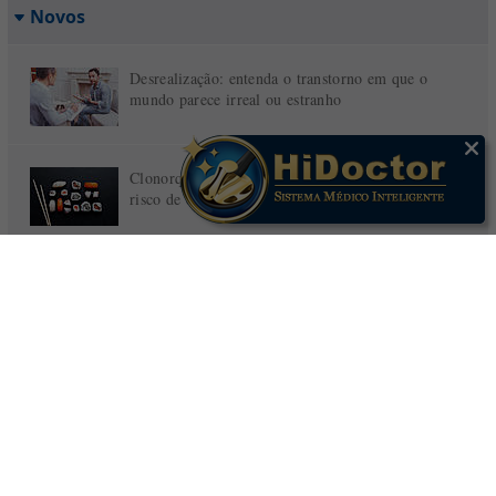
Novos
Desrealização: entenda o transtorno em que o
mundo parece irreal ou estranho
Clonorquíase: sintomas, diagnóstico, tratamento e
risco de câncer das vias biliares
A relação entre saúde bucal e doenças do coração
Mais lidos