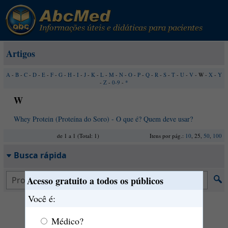
Artigos
A
-
B
-
C
-
D
-
E
-
F
-
G
-
H
-
I
-
J
-
K
-
L
-
M
-
N
-
O
-
P
-
Q
-
R
-
S
-
T
-
U
-
V
- W -
X
-
Y
-
Z
-
0-9
-
*
W
Whey Protein (Proteína do Soro) - O que é? Quem deve usar?
de 1 a 1 (Total: 1)
Itens por pág.:
10
, 25,
50
,
100
Busca rápida
Acesso gratuito a todos os públicos
Você é:
Médico?