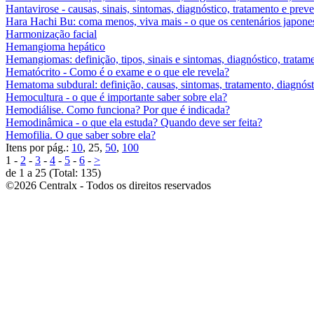
Hantavirose - causas, sinais, sintomas, diagnóstico, tratamento e prev
Hara Hachi Bu: coma menos, viva mais - o que os centenários japones
Harmonização facial
Hemangioma hepático
Hemangiomas: definição, tipos, sinais e sintomas, diagnóstico, trata
Hematócrito - Como é o exame e o que ele revela?
Hematoma subdural: definição, causas, sintomas, tratamento, diagnóst
Hemocultura - o que é importante saber sobre ela?
Hemodiálise. Como funciona? Por que é indicada?
Hemodinâmica - o que ela estuda? Quando deve ser feita?
Hemofilia. O que saber sobre ela?
Itens por pág.:
10
, 25,
50
,
100
1 -
2
-
3
-
4
-
5
-
6
-
>
de 1 a 25 (Total: 135)
©2026 Centralx - Todos os direitos reservados