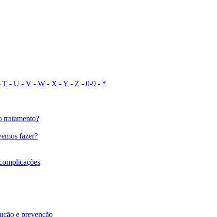
-
T
-
U
-
V
-
W
-
X
-
Y
-
Z
-
0-9
-
*
o tratamento?
vemos fazer?
s complicações
olução e prevenção