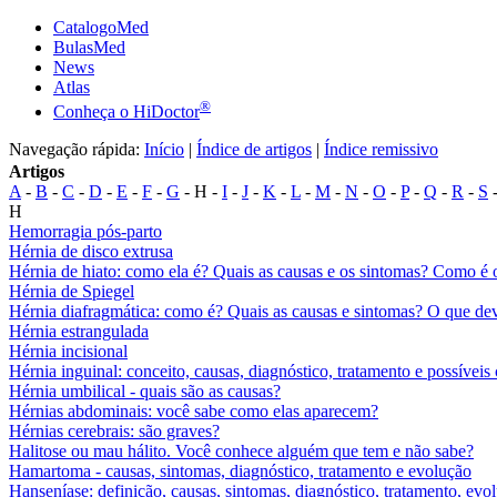
CatalogoMed
BulasMed
News
Atlas
®
Conheça o HiDoctor
Navegação rápida:
Início
|
Índice de artigos
|
Índice remissivo
Artigos
A
-
B
-
C
-
D
-
E
-
F
-
G
- H -
I
-
J
-
K
-
L
-
M
-
N
-
O
-
P
-
Q
-
R
-
S
H
Hemorragia pós-parto
Hérnia de disco extrusa
Hérnia de hiato: como ela é? Quais as causas e os sintomas? Como é 
Hérnia de Spiegel
Hérnia diafragmática: como é? Quais as causas e sintomas? O que de
Hérnia estrangulada
Hérnia incisional
Hérnia inguinal: conceito, causas, diagnóstico, tratamento e possívei
Hérnia umbilical - quais são as causas?
Hérnias abdominais: você sabe como elas aparecem?
Hérnias cerebrais: são graves?
Halitose ou mau hálito. Você conhece alguém que tem e não sabe?
Hamartoma - causas, sintomas, diagnóstico, tratamento e evolução
Hanseníase: definição, causas, sintomas, diagnóstico, tratamento, ev