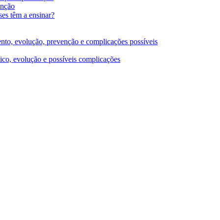
enção
es têm a ensinar?
mento, evolução, prevenção e complicações possíveis
ico, evolução e possíveis complicações