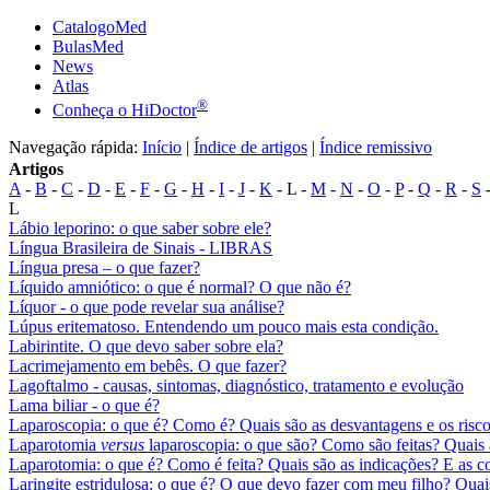
CatalogoMed
BulasMed
News
Atlas
®
Conheça o HiDoctor
Navegação rápida:
Início
|
Índice de artigos
|
Índice remissivo
Artigos
A
-
B
-
C
-
D
-
E
-
F
-
G
-
H
-
I
-
J
-
K
- L -
M
-
N
-
O
-
P
-
Q
-
R
-
S
L
Lábio leporino: o que saber sobre ele?
Língua Brasileira de Sinais - LIBRAS
Língua presa – o que fazer?
Líquido amniótico: o que é normal? O que não é?
Líquor - o que pode revelar sua análise?
Lúpus eritematoso. Entendendo um pouco mais esta condição.
Labirintite. O que devo saber sobre ela?
Lacrimejamento em bebês. O que fazer?
Lagoftalmo - causas, sintomas, diagnóstico, tratamento e evolução
Lama biliar - o que é?
Laparoscopia: o que é? Como é? Quais são as desvantagens e os risc
Laparotomia
versus
laparoscopia: o que são? Como são feitas? Quais
Laparotomia: o que é? Como é feita? Quais são as indicações? E as c
Laringite estridulosa: o que é? O que devo fazer com meu filho? Qua