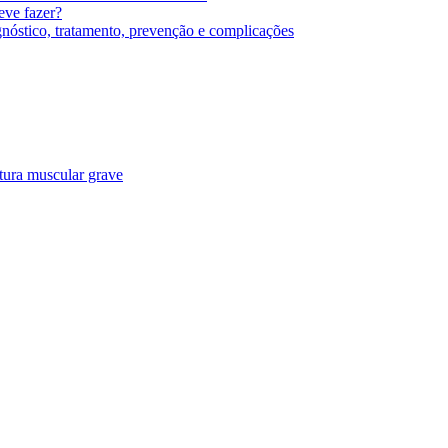
eve fazer?
agnóstico, tratamento, prevenção e complicações
tura muscular grave