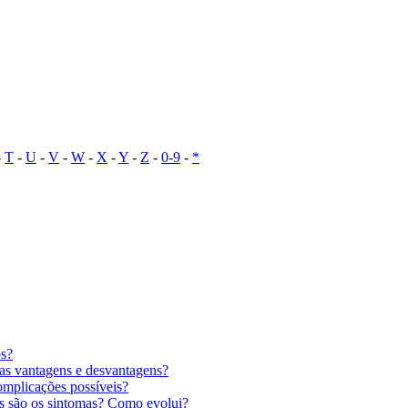
-
T
-
U
-
V
-
W
-
X
-
Y
-
Z
-
0-9
-
*
os?
 as vantagens e desvantagens?
omplicações possíveis?
is são os sintomas? Como evolui?