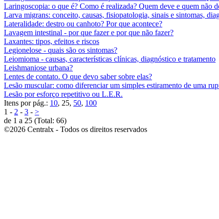
Laringoscopia: o que é? Como é realizada? Quem deve e quem não d
Larva migrans: conceito, causas, fisiopatologia, sinais e sintomas, di
Lateralidade: destro ou canhoto? Por que acontece?
Lavagem intestinal - por que fazer e por que não fazer?
Laxantes: tipos, efeitos e riscos
Legionelose - quais são os sintomas?
Leiomioma - causas, características clínicas, diagnóstico e tratamento
Leishmaniose urbana?
Lentes de contato. O que devo saber sobre elas?
Lesão muscular: como diferenciar um simples estiramento de uma rup
Lesão por esforço repetitivo ou L.E.R.
Itens por pág.:
10
, 25,
50
,
100
1 -
2
-
3
-
>
de 1 a 25 (Total: 66)
©2026 Centralx - Todos os direitos reservados