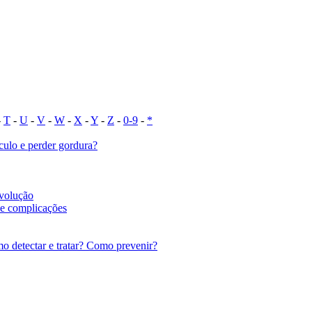
-
T
-
U
-
V
-
W
-
X
-
Y
-
Z
-
0-9
-
*
culo e perder gordura?
evolução
o e complicações
o detectar e tratar? Como prevenir?