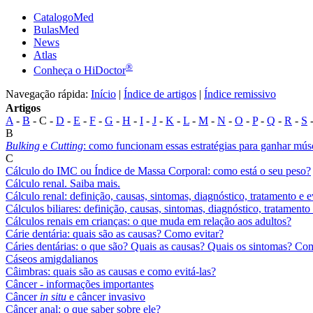
CatalogoMed
BulasMed
News
Atlas
®
Conheça o HiDoctor
Navegação rápida:
Início
|
Índice de artigos
|
Índice remissivo
Artigos
A
-
B
- C -
D
-
E
-
F
-
G
-
H
-
I
-
J
-
K
-
L
-
M
-
N
-
O
-
P
-
Q
-
R
-
S
B
Bulking
e
Cutting
: como funcionam essas estratégias para ganhar mús
C
Cálculo do IMC ou Índice de Massa Corporal: como está o seu peso?
Cálculo renal. Saiba mais.
Cálculo renal: definição, causas, sintomas, diagnóstico, tratamento e 
Cálculos biliares: definição, causas, sintomas, diagnóstico, tratament
Cálculos renais em crianças: o que muda em relação aos adultos?
Cárie dentária: quais são as causas? Como evitar?
Cáries dentárias: o que são? Quais as causas? Quais os sintomas? Com
Cáseos amigdalianos
Câimbras: quais são as causas e como evitá-las?
Câncer - informações importantes
Câncer
in situ
e câncer invasivo
Câncer anal: o que saber sobre ele?