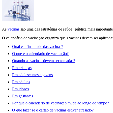
1
As
vacinas
são uma das estratégias de
saúde
pública mais importante
O calendário de vacinação organiza quais vacinas devem ser aplicadas
Qual é a finalidade das vacinas?
O que é o calendário de vacinação?
Quando as vacinas devem ser tomadas?
Em crianças
Em adolescentes e jovens
Em adultos
Em idosos
Em gestantes
Por que o calendário de vacinação muda ao longo do tempo?
O que fazer se o cartão de vacinas estiver atrasado?