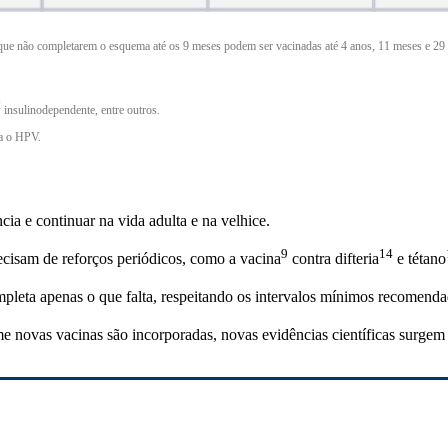
que não completarem o esquema até os 9 meses podem ser vacinadas até 4 anos, 11 meses e 29 d
2
insulinodependente, entre outros.
ra o HPV.
ia e continuar na vida adulta e na velhice.
9
14
ecisam de reforços periódicos, como a
vacina
contra
difteria
e
tétano
mpleta apenas o que falta, respeitando os intervalos mínimos recomenda
 novas vacinas são incorporadas, novas evidências científicas surgem 