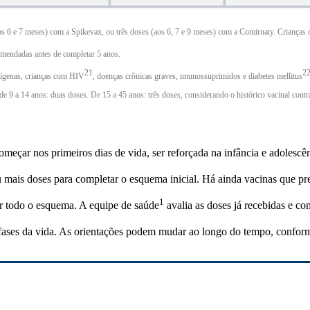
 6 e 7 meses) com a Spikevax, ou três doses (aos 6, 7 e 9 meses) com a Comirnaty. Crianças 
comendadas antes de completar 5 anos.
21
2
dígenas, crianças com
HIV
, doenças crônicas graves, imunossuprimidos e
diabetes mellitus
e 9 a 14 anos: duas doses. De 15 a 45 anos: três doses, considerando o histórico vacinal cont
meçar nos primeiros dias de vida, ser reforçada na infância e adolescênc
mais doses para completar o esquema inicial. Há ainda vacinas que pr
1
iar todo o esquema. A equipe de
saúde
avalia as doses já recebidas e co
fases da vida. As orientações podem mudar ao longo do tempo, conforme