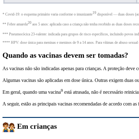
19
* Covid-19: o esquema primário varia conforme o
imunizante
disponível — duas doses (aos
20
**
Febre amarela
aos 5 anos: aplicada caso a criança não tenha recebido as duas doses re
*** Pneumocócica 23-valente: indicada para grupos de risco específicos, incluindo povos in
**** HPV: dose única para meninas e meninos de 9 a 14 anos. Para vítimas de abuso sexual d
Quando as vacinas devem ser tomadas?
As vacinas não são indicadas apenas para crianças. A proteção deve co
Algumas vacinas são aplicadas em dose única. Outras exigem duas ou 
9
Em geral, quando uma
vacina
está atrasada, não é necessário reinic
A seguir, estão as principais vacinas recomendadas de acordo com as 
Em crianças