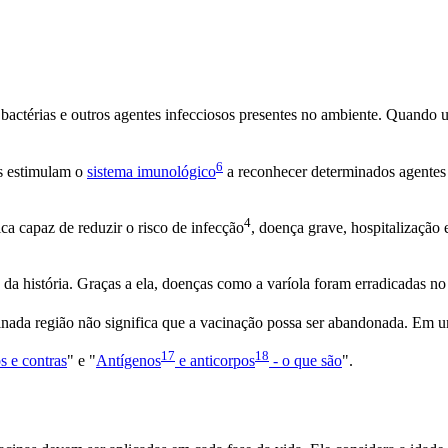
 bactérias e outros agentes infecciosos presentes no ambiente. Quand
6
as estimulam o
sistema imunológico
a reconhecer determinados agentes 
4
ca capaz de reduzir o risco de
infecção
, doença grave, hospitalização
 da história. Graças a ela, doenças como a varíola foram erradicadas 
inada região não significa que a vacinação possa ser abandonada. E
17
18
s e contras
" e "
Antígenos
e
anticorpos
- o que são
".