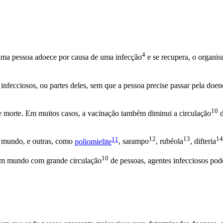
4
o uma pessoa adoece por causa de uma
infecção
e se recupera, o organis
infecciosos, ou partes deles, sem que a pessoa precise passar pela do
10
 e morte. Em muitos casos, a vacinação também diminui a
circulação
d
11
12
13
14
no mundo, e outras, como
poliomielite
,
sarampo
,
rubéola
,
difteria
10
m um mundo com grande
circulação
de pessoas, agentes infecciosos pode