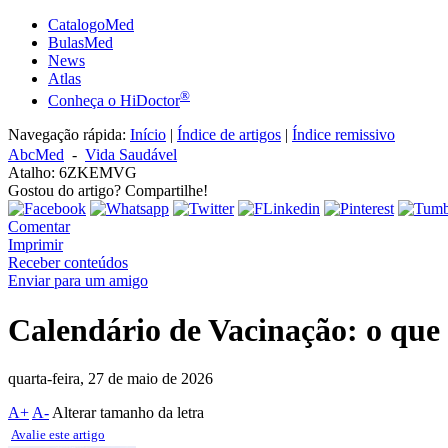
CatalogoMed
BulasMed
News
Atlas
®
Conheça o HiDoctor
Navegação rápida:
Início
|
Índice de artigos
|
Índice remissivo
AbcMed
-
Vida Saudável
Atalho: 6ZKEMVG
Gostou do artigo? Compartilhe!
Comentar
Imprimir
Receber conteúdos
Enviar para um amigo
Calendário de Vacinação: o que
quarta-feira, 27 de maio de 2026
A+
A-
Alterar tamanho da letra
Avalie este artigo