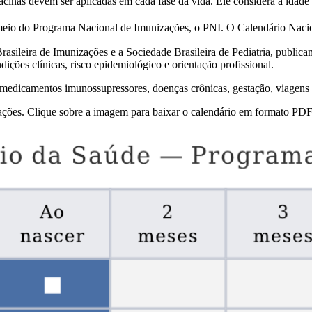
acinas devem ser aplicadas em cada fase da vida. Ele considera a idade
meio do Programa Nacional de Imunizações, o PNI. O Calendário Naciona
asileira de Imunizações e a Sociedade Brasileira de Pediatria, public
dições clínicas, risco epidemiológico e orientação profissional.
 medicamentos imunossupressores, doenças crônicas, gestação, viagens i
ações. Clique sobre a imagem para baixar o calendário em formato PDF