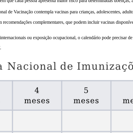
 em que cada pessoa apresenta maior risco para determinadas doenças, 
l de Vacinação contempla vacinas para crianças, adolescentes, adultos,
am recomendações complementares, que podem incluir vacinas disponívei
nternacionais ou exposição ocupacional, o calendário pode precisar de
.