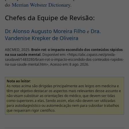
do
Merrian Webster Dictionary
.
Chefes da Equipe de Revisão:
Dr. Alonso Augusto Moreira Filho
e
Dra.
Vandenise Krepker de Oliveira
ABCMED, 2025.
Brain rot: o impacto escondido dos conteúdos rápidos
na sua saúde mental
. Disponível em: <https://abc.cxpass.net/p/vida-
saudavel/1483280/brain-rot-o-impacto-escondido-dos-conteudos-rapidos-
na-sua-saude-mental.htm>. Acesso em: 8 ago. 2026.
Nota ao leitor:
As notas acima são dirigidas principalmente aos leigos em medicina e
têm por objetivo destacar os aspectos mais relevantes desse assunto e
não visam substituir as orientações do médico, que devem ser tidas
como superiores a elas. Sendo assim, elas não devem ser utilizadas
para autodiagnóstico ou automedicação nem para subsidiar trabalhos
que requeiram rigor científico.