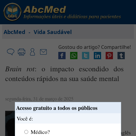
-
AbcMed
Vida Saudável
Gostou do artigo? Compartilhe!
Brain rot
: o impacto escondido dos
conteúdos rápidos na sua saúde mental
segunda-feira, 31 de março de 2025
Acesso gratuito a todos os públicos
O que é
brain rot
?
Você é:
Médico?
"
Brain rot
" é uma expressão em inglês