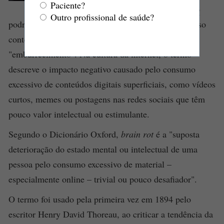
Paciente?
que significa literalmente "
cérebro
Outro profissional de saúde?
podre", embora uma tradução mais adequada ao nosso
contexto brasileiro seja algo próximo de
"emburrecimento". Na cultura da internet, o termo
descreve o impacto negativo causado pelo consumo
excessivo de conteúdos digitais superficiais, como vídeos
curtos, memes ou postagens nas redes sociais que têm
pouco valor intelectual ou estimulante.
Segundo o Dicionário Oxford,
brain rot
é a "suposta
deterioração do estado mental ou intelectual de uma
pessoa pelo consumo excessivo de material –
especialmente online – trivial ou pouco desafiador".
O termo foi usado pela primeira vez em 1894 pelo
escritor Henry David Thoreau, ao criticar a tendência da