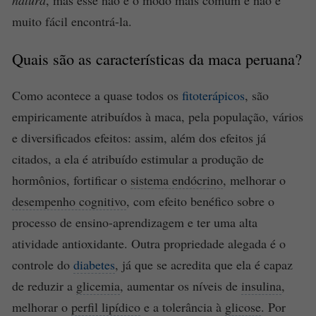
natura
, mas esse não é o modo mais comum e não é
muito fácil encontrá-la.
Quais são as características da maca peruana?
Como acontece a quase todos os
fitoterápicos
, são
empiricamente atribuídos à maca, pela população, vários
e diversificados efeitos: assim, além dos efeitos já
citados, a ela é atribuído estimular a produção de
hormônios, fortificar o
sistema endócrino
, melhorar o
desempenho cognitivo
, com efeito benéfico sobre o
processo de ensino-aprendizagem e ter uma alta
atividade antioxidante. Outra propriedade alegada é o
controle do
diabetes
, já que se acredita que ela é capaz
de reduzir a
glicemia
, aumentar os níveis de
insulina
,
melhorar o
perfil lipídico
e a tolerância à
glicose
. Por