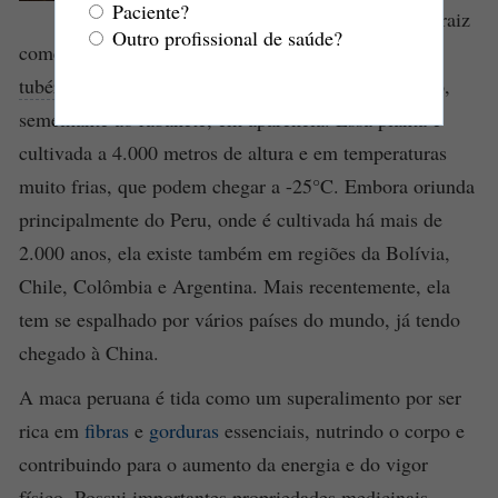
Paciente?
Maca (
Lepidium meyenii
), é uma raiz
Outro profissional de saúde?
comestível nativa da região dos Andes peruanos, um
tubérculo
da família do nabo, do repolho e do agrião,
semelhante ao rabanete, em aparência. Essa planta é
cultivada a 4.000 metros de altura e em temperaturas
muito frias, que podem chegar a -25°C. Embora oriunda
principalmente do Peru, onde é cultivada há mais de
2.000 anos, ela existe também em regiões da Bolívia,
Chile, Colômbia e Argentina. Mais recentemente, ela
tem se espalhado por vários países do mundo, já tendo
chegado à China.
A maca peruana é tida como um superalimento por ser
rica em
fibras
e
gorduras
essenciais, nutrindo o corpo e
contribuindo para o aumento da energia e do vigor
físico. Possui importantes propriedades medicinais,