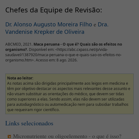
Chefes da Equipe de Revisão:
Dr. Alonso Augusto Moreira Filho
e
Dra.
Vandenise Krepker de Oliveira
ABCMED, 2021.
Maca peruana - O que é? Quais são os efeitos no
organismo?
. Disponível em: <https://abc.cxpass.net/p/vida-
saudavel/1387920/maca-peruana-o-que-e-quais-sao-os-efeitos-no-
organismo.htm>. Acesso em: 8 ago. 2026.
Nota ao leitor:
As notas acima são dirigidas principalmente aos leigos em medicina e
têm por objetivo destacar os aspectos mais relevantes desse assunto e
não visam substituir as orientações do médico, que devem ser tidas
como superiores a elas. Sendo assim, elas não devem ser utilizadas
para autodiagnóstico ou automedicação nem para subsidiar trabalhos
que requeiram rigor científico.
Links selecionados
Micronutriente ou oligoelemento - o que é isso?