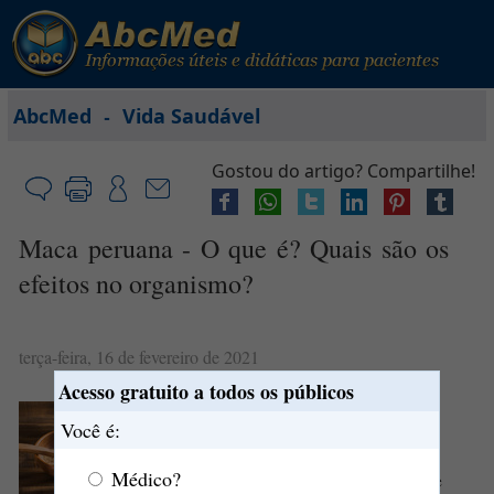
-
AbcMed
Vida Saudável
Gostou do artigo? Compartilhe!
Maca peruana - O que é? Quais são os
efeitos no organismo?
terça-feira, 16 de fevereiro de 2021
Acesso gratuito a todos os públicos
O que é maca peruana?
Você é:
Médico?
A maca peruana, ou simplesmente