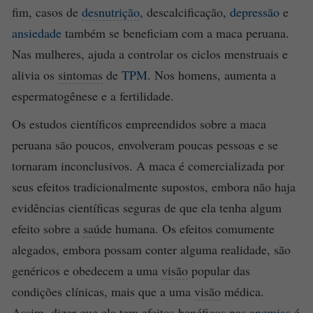
fim, casos de
desnutrição
, descalcificação,
depressão
e
ansiedade
também se beneficiam com a maca peruana.
Nas mulheres, ajuda a controlar os ciclos menstruais e
alivia os
sintomas
de
TPM
. Nos homens, aumenta a
espermatogênese e a fertilidade.
Os estudos científicos empreendidos sobre a maca
peruana são poucos, envolveram poucas pessoas e se
tornaram inconclusivos. A maca é comercializada por
seus efeitos tradicionalmente supostos, embora não haja
evidências científicas seguras de que ela tenha algum
efeito sobre a
saúde
humana. Os efeitos comumente
alegados, embora possam conter alguma realidade, são
genéricos e obedecem a uma
visão
popular das
condições clínicas, mais que a uma
visão
médica.
Assim, dizer que ela tem efeitos benéficos nas
anemias
é