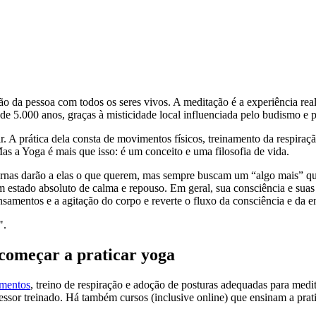
 da pessoa com todos os seres vivos. A meditação é a experiência real
e 5.000 anos, graças à misticidade local influenciada pelo budismo e 
nir. A prática dela consta de movimentos físicos, treinamento da respiraç
as a Yoga é mais que isso: é um conceito e uma filosofia de vida.
ternas darão a elas o que querem, mas sempre buscam um “algo mais” q
 estado absoluto de calma e repouso. Em geral, sua consciência e suas 
amentos e a agitação do corpo e reverte o fluxo da consciência e da ene
".
 começar a praticar yoga
mentos
, treino de respiração e adoção de posturas adequadas para medit
essor treinado. Há também cursos (inclusive online) que ensinam a prati