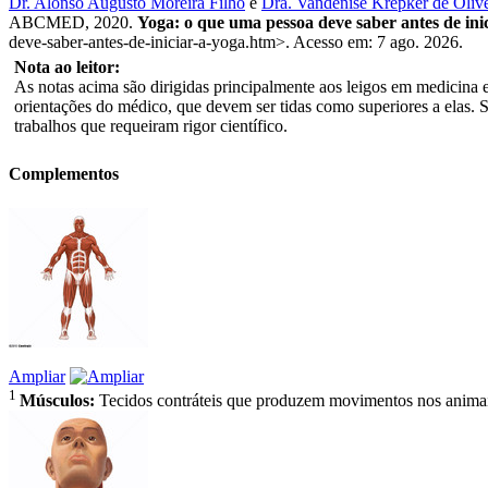
Dr. Alonso Augusto Moreira Filho
e
Dra. Vandenise Krepker de Olive
ABCMED, 2020.
Yoga: o que uma pessoa deve saber antes de ini
deve-saber-antes-de-iniciar-a-yoga.htm>. Acesso em: 7 ago. 2026.
Nota ao leitor:
As notas acima são dirigidas principalmente aos leigos em medicina e 
orientações do médico, que devem ser tidas como superiores a elas. 
trabalhos que requeiram rigor científico.
Complementos
Ampliar
1
Músculos:
Tecidos contráteis que produzem movimentos nos animai