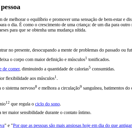
 pessoa
lém de melhorar o equilíbrio e promover uma sensação de bem-estar e di
 para o dia. É como o crescimento de uma criança: de um dia para outro 
 meses para que se obtenha uma mudança nítida.
ntrar no presente, desocupando a mente de problemas do passado ou fut
1
deixa o corpo com maior definição e
músculos
tonificados.
5
e de comer
, diminuindo a quantidade de
calorias
consumidas.
1
ior flexibilidade aos
músculos
.
8
9
la o
sistema nervoso
e melhora a
circulação
sanguínea, batimentos do
12
nio
que regula o
ciclo do sono
.
ter maior sensibilidade durante o contato íntimo.
iva
" e "
Por que as pessoas são mais ansiosas hoje em dia do que antiga