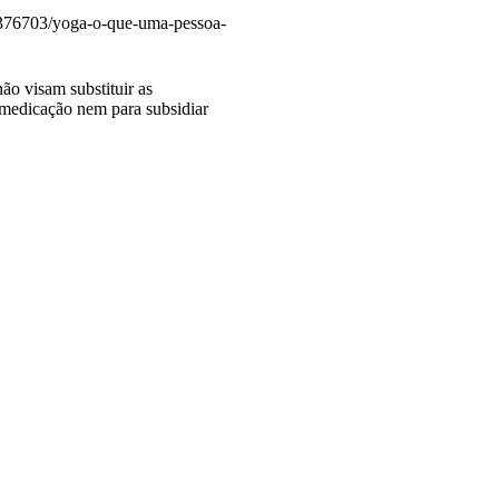
/1376703/yoga-o-que-uma-pessoa-
ão visam substituir as
tomedicação nem para subsidiar