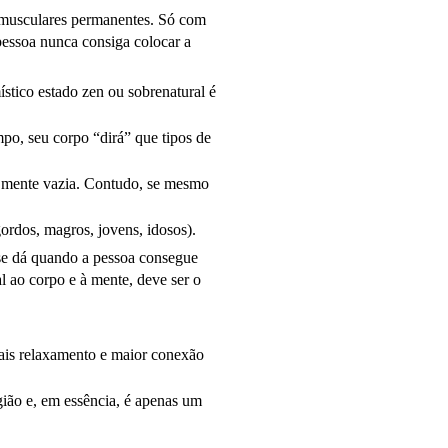
s musculares permanentes. Só com
pessoa nunca consiga colocar a
stico estado zen ou sobrenatural é
po, seu corpo “dirá” que tipos de
a mente vazia. Contudo, se mesmo
gordos, magros, jovens, idosos).
se dá quando a pessoa consegue
al ao corpo e à mente, deve ser o
 mais relaxamento e maior conexão
ião e, em essência, é apenas um