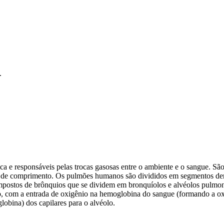
.
ica e responsáveis pelas trocas gasosas entre o ambiente e o sangue. 
cm de comprimento. Os pulmões humanos são divididos em segmentos d
ompostos de brônquios que se dividem em bronquíolos e alvéolos pulmon
o, com a entrada de oxigênio na hemoglobina do sangue (formando a ox
obina) dos capilares para o alvéolo.