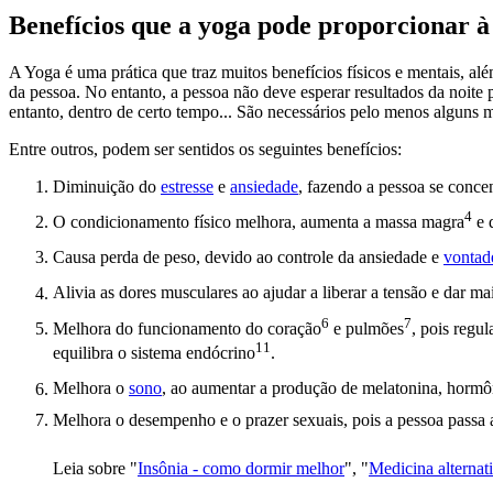
Benefícios que a yoga pode proporcionar à
A Yoga é uma prática que traz muitos benefícios físicos e mentais, a
da pessoa. No entanto, a pessoa não deve esperar resultados da noite
entanto, dentro de certo tempo... São necessários pelo menos alguns
Entre outros, podem ser sentidos os seguintes benefícios:
Diminuição do
estresse
e
ansiedade
, fazendo a pessoa se conce
4
O condicionamento físico melhora, aumenta a
massa magra
e 
Causa perda de peso, devido ao controle da ansiedade e
vontad
Alivia as dores musculares ao ajudar a liberar a tensão e dar ma
6
7
Melhora do funcionamento do
coração
e
pulmões
, pois regu
11
equilibra o
sistema endócrino
.
Melhora o
sono
, ao aumentar a produção de melatonina,
hormô
Melhora o desempenho e o prazer sexuais, pois a pessoa passa a 
Leia sobre "
Insônia - como dormir melhor
", "
Medicina alternat