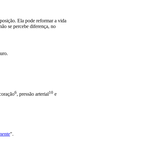
sposição. Ela pode reformar a vida
não se percebe diferença, no
uro.
6
10
coração
,
pressão arterial
e
mente
".