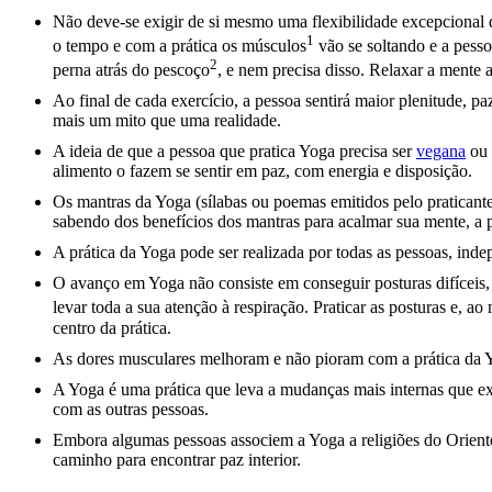
Não deve-se exigir de si mesmo uma flexibilidade excepcional 
1
o tempo e com a prática os
músculos
vão se soltando e a pesso
2
perna atrás do
pescoço
, e nem precisa disso. Relaxar a mente a
Ao final de cada exercício, a pessoa sentirá maior plenitude, 
mais um mito que uma realidade.
A ideia de que a pessoa que pratica Yoga precisa ser
vegana
ou 
alimento o fazem se sentir em paz, com energia e disposição.
Os mantras da Yoga (sílabas ou poemas emitidos pelo pratican
sabendo dos benefícios dos mantras para acalmar sua mente, a pes
A prática da Yoga pode ser realizada por todas as pessoas, inde
O avanço em Yoga não consiste em conseguir posturas difíceis
levar toda a sua atenção à respiração. Praticar as posturas e, 
centro da prática.
As dores musculares melhoram e não pioram com a prática da 
A Yoga é uma prática que leva a mudanças mais internas que ex
com as outras pessoas.
Embora algumas pessoas associem a Yoga a religiões do Oriente
caminho para encontrar paz interior.