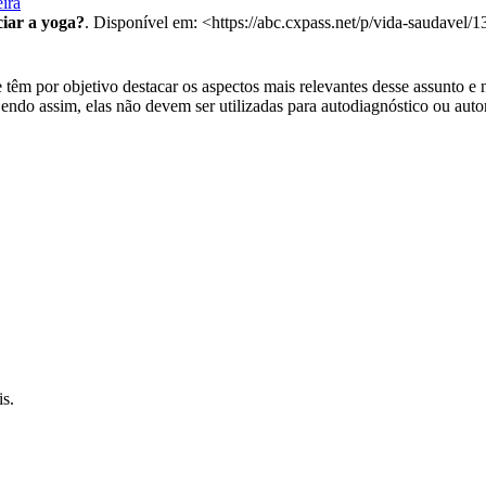
ira
ciar a yoga?
. Disponível em: <https://abc.cxpass.net/p/vida-saudavel
têm por objetivo destacar os aspectos mais relevantes desse assunto e n
Sendo assim, elas não devem ser utilizadas para autodiagnóstico ou au
s.