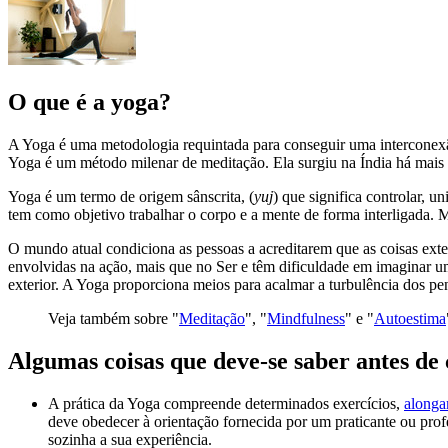
O que é a yoga?
A Yoga é uma metodologia requintada para conseguir uma interconexão
Yoga é um método milenar de meditação. Ela surgiu na Índia há mais d
Yoga é um termo de origem sânscrita, (
yuj
) que significa controlar, u
tem como objetivo trabalhar o corpo e a mente de forma interligada. M
O mundo atual condiciona as pessoas a acreditarem que as coisas ex
envolvidas na ação, mais que no Ser e têm dificuldade em imaginar um
exterior. A Yoga proporciona meios para acalmar a turbulência dos pens
Veja também sobre "
Meditação
", "
Mindfulness
" e "
Autoestima
Algumas coisas que deve-se saber antes de
A prática da Yoga compreende determinados exercícios,
alonga
deve obedecer à orientação fornecida por um praticante ou prof
sozinha a sua experiência.