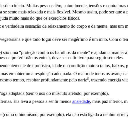
desde o início. Muitas pessoas têm, naturalmente, tensões e contratura
a se sente mais relaxada e mais flexível. Mesmo assim, pode ser que a 
juda muito mais do que os exercícios físicos.
paz e verdadeira sensação de relaxamento do corpo e da mente, mas um mí
vegetariana e que todo Iogui deve ser magérrimo é um mito. Com o tem
te) são uma “proteção contra os barulhos da mente” e ajudam a manter 
soa preferir não os entoar, deve se sentir livre para seguir sem eles.
pendentemente de tipo físico, idade ou condição motora (altos, baixos, 
, mas em obter uma respiração adequada. O maior de todos os avanços 
3
ao mesmo tempo, respirar profundamente pelo
nariz
, trazendo energia vit
Yoga adaptada (sem o uso do músculo afetado, por exemplo).
ternas. Ela leva a pessoa a sentir menos
ansiedade
, mais paz interior,
 (como o hinduísmo, por exemplo), ela não está ligada a nenhuma relig