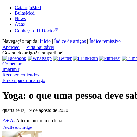
CatalogoMed
BulasMed
News
Atlas
®
Conheça o HiDoctor
Navegação rápida:
Início
|
Índice de artigos
|
Índice remissivo
AbcMed
-
Vida Saudável
Gostou do artigo? Compartilhe!
Comentar
Imprimir
Receber conteúdos
Enviar para um amigo
Yoga: o que uma pessoa deve sab
quarta-feira, 19 de agosto de 2020
A+
A-
Alterar tamanho da letra
Avalie este artigo