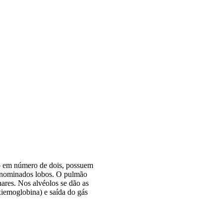
São em número de dois, possuem
enominados lobos. O pulmão
ares. Nos alvéolos se dão as
iemoglobina) e saída do gás