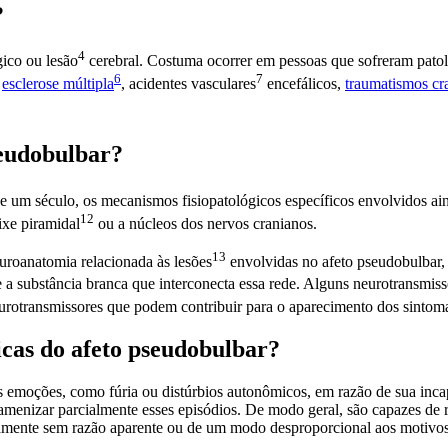
?
4
gico ou
lesão
cerebral. Costuma ocorrer em pessoas que sofreram patol
6
7
,
esclerose múltipla
, acidentes
vasculares
encefálicos,
traumatismos cr
eudobulbar?
e um século, os mecanismos fisiopatológicos específicos envolvidos a
12
eixe
piramidal
ou a núcleos dos nervos cranianos.
13
euroanatomia relacionada às
lesões
envolvidas no afeto pseudobulbar,
 a substância branca que interconecta essa rede. Alguns neurotransmis
eurotransmissores que podem contribuir para o aparecimento dos
sintom
nicas do afeto pseudobulbar?
as emoções, como fúria ou distúrbios autonômicos, em razão de sua inca
amenizar parcialmente esses episódios. De modo geral, são capazes de
damente sem razão aparente ou de um modo desproporcional aos motivos