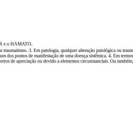
NAR e o HAMATO.
 ou traumatismo. 3. Em patologia, qualquer alteração patológica ou trau
m dos pontos de manifestação de uma doença sistêmica. 4. Em termos j
 erros de apreciação ou devido a elementos circunstanciais. Ou também,