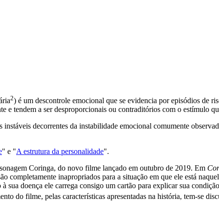
2
ária
) é um descontrole emocional que se evidencia por episódios de ris
e e tendem a ser desproporcionais ou contraditórios com o estímulo qu
 instáveis decorrentes da instabilidade emocional comumente observad
e
" e "
A estrutura da personalidade
".
ersonagem Coringa, do novo filme lançado em outubro de 2019. Em
Cor
 são completamente inapropriados para a situação em que ele está naqu
 à sua doença ele carrega consigo um cartão para explicar sua condição
 do filme, pelas características apresentadas na história, tem-se disc