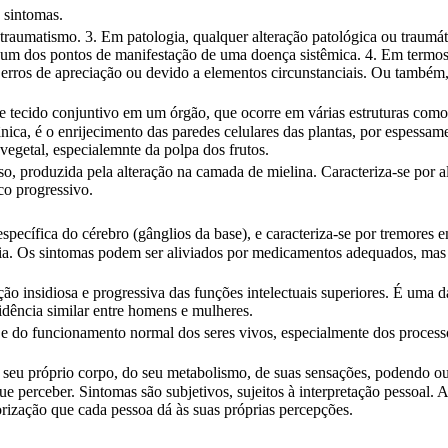
 sintomas.
u traumatismo. 3. Em patologia, qualquer alteração patológica ou traumá
m dos pontos de manifestação de uma doença sistêmica. 4. Em termos j
 erros de apreciação ou devido a elementos circunstanciais. Ou também,
e tecido conjuntivo em um órgão, que ocorre em várias estruturas como
ica, é o enrijecimento das paredes celulares das plantas, por espessam
vegetal, especialemnte da polpa dos frutos.
, produzida pela alteração na camada de mielina. Caracteriza-se por al
o progressivo.
ecífica do cérebro (gânglios da base), e caracteriza-se por tremores em
ia. Os sintomas podem ser aliviados por medicamentos adequados, mas 
 insidiosa e progressiva das funções intelectuais superiores. É uma d
idência similar entre homens e mulheres.
es e do funcionamento normal dos seres vivos, especialmente dos proces
seu próprio corpo, do seu metabolismo, de suas sensações, podendo ou
e perceber. Sintomas são subjetivos, sujeitos à interpretação pessoal. A
rização que cada pessoa dá às suas próprias percepções.