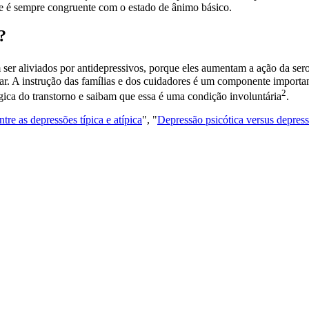
e é sempre congruente com o estado de ânimo básico.
?
ser aliviados por antidepressivos, porque eles aumentam a ação da ser
rar. A instrução das famílias e dos cuidadores é um componente importa
2
gica do transtorno e saibam que essa é uma condição
involuntária
.
tre as depressões típica e atípica
", "
Depressão psicótica versus depres