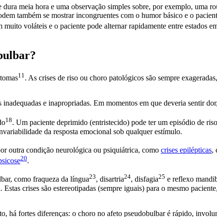
ue dura meia hora e uma observação simples sobre, por exemplo, uma 
podem também se mostrar incongruentes com o humor básico e o pacien
 muito voláteis e o paciente pode alternar rapidamente entre estados e
bulbar?
11
ntomas
. As crises de riso ou choro patológicos são sempre exageradas,
os inadequadas e inapropriadas. Em momentos em que deveria sentir dor,
18
do
. Um paciente deprimido (entristecido) pode ter um episódio de riso
nvariabilidade da resposta emocional sob qualquer estímulo.
por outra condição neurológica ou psiquiátrica, como
crises epilépticas
,
20
psicose
.
23
24
25
bar, como fraqueza da
língua
,
disartria
,
disfagia
e reflexo mandi
a. Estas crises são estereotipadas (sempre iguais) para o mesmo pacien
, há fortes diferenças: o choro no afeto pseudobulbar é rápido, involu