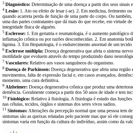
3
Diagnóstico:
Determinação de uma doença a partir dos seus sinais e
4
Lesão:
1. Ato ou efeito de lesar (-se). 2. Em medicina, ferimento o
quando acarreta perda de função de uma parte do corpo. Ou também, u
uma das partes contratantes que dá mais do que recebe, em virtude de
integridade física de alguém.
5
Esclerose:
1. Em geriatria e reumatologia, é o aumento patológico d
inflamação crônica ou por razões desconhecidas. 2. Em anatomia botân
lignina. 3. Em fitopatologia, é o endurecimento anormal de um tecido 
6
Esclerose múltipla:
Doença degenerativa que afeta o sistema nervoso
motilidade que evoluem através do tempo produzindo dano neurológic
7
Vasculares:
Relativo aos vasos sanguíneos do organismo.
8
Doença de Parkinson:
Doença degenerativa que afeta uma região esp
movimentos, falta de expressão facial e, em casos avançados, demênc
momento, uma cura definitiva.
9
Alzheimer:
Doença degenerativa crônica que produz uma deterioração
demência. Geralmente começa a partir dos 50 anos de idade e tem inc
10
Fisiológico:
Relativo à fisiologia. A fisiologia é estudo das funçõ
nas células, tecidos, órgãos e sistemas dos seres vivos sadios.
11
Sintomas:
Alterações da percepção normal que uma pessoa tem de 
sintomas são as queixas relatadas pelo paciente mas que só ele consegu
sintomas varia em função da cultura do indivíduo, assim como da valo