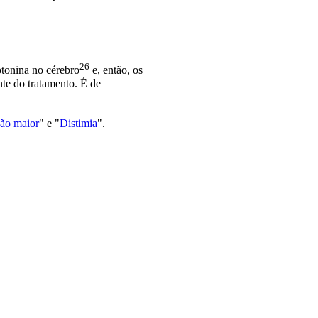
26
otonina no
cérebro
e, então, os
nte do tratamento. É de
são maior
" e "
Distimia
".