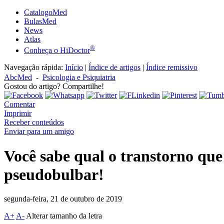
CatalogoMed
BulasMed
News
Atlas
®
Conheça o HiDoctor
Navegação rápida:
Início
|
Índice de artigos
|
Índice remissivo
AbcMed
-
Psicologia e Psiquiatria
Gostou do artigo? Compartilhe!
Comentar
Imprimir
Receber conteúdos
Enviar para um amigo
Você sabe qual o transtorno que
pseudobulbar!
segunda-feira, 21 de outubro de 2019
A+
A-
Alterar tamanho da letra