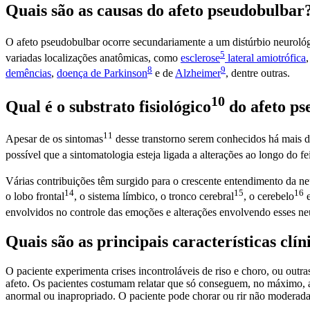
Quais são as causas do afeto pseudobulbar
O afeto pseudobulbar ocorre secundariamente a um distúrbio neuroló
5
variadas localizações anatômicas, como
esclerose
lateral amiotrófica
8
9
demências
,
doença de Parkinson
e de
Alzheimer
, dentre outras.
10
Qual é o substrato
fisiológico
do afeto ps
11
Apesar de os
sintomas
desse transtorno serem conhecidos há mais d
possível que a sintomatologia esteja ligada a alterações ao longo do f
Várias contribuições têm surgido para o crescente entendimento da n
14
15
16
o
lobo frontal
, o sistema límbico, o
tronco cerebral
, o
cerebelo
e
envolvidos no controle das emoções e alterações envolvendo esses n
Quais são as principais características clí
O paciente experimenta crises incontroláveis de riso e choro, ou outr
afeto. Os pacientes costumam relatar que só conseguem, no máximo, 
anormal ou inapropriado. O paciente pode chorar ou rir não modera