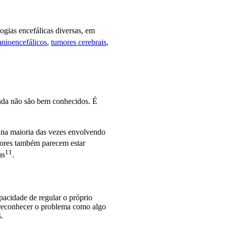
ogias encefálicas diversas, em
anioencefálicos
,
tumores cerebrais
,
inda não são bem conhecidos. É
 na maioria das vezes envolvendo
sores também parecem estar
11
as
.
pacidade de regular o próprio
 reconhecer o problema como algo
.