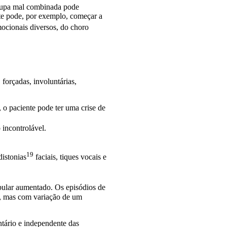
roupa mal combinada pode
te pode, por exemplo, começar a
mocionais diversos, do choro
 forçadas, involuntárias,
 o paciente pode ter uma crise de
 incontrolável.
19
distonias
faciais, tiques vocais e
bular aumentado. Os episódios de
te, mas com variação de um
ntário e independente das