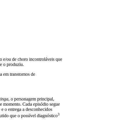
o e/ou de choro incontroláveis que
e o produziu.
a em transtornos de
inga
, o personagem principal,
ele momento. Cada episódio segue
 e o entrega a desconhecidos
3
utido que o possível
diagnóstico