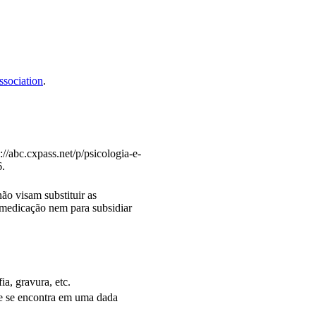
sociation
.
://abc.cxpass.net/p/psicologia-e-
6.
ão visam substituir as
tomedicação nem para subsidiar
ia, gravura, etc.
ue se encontra em uma dada