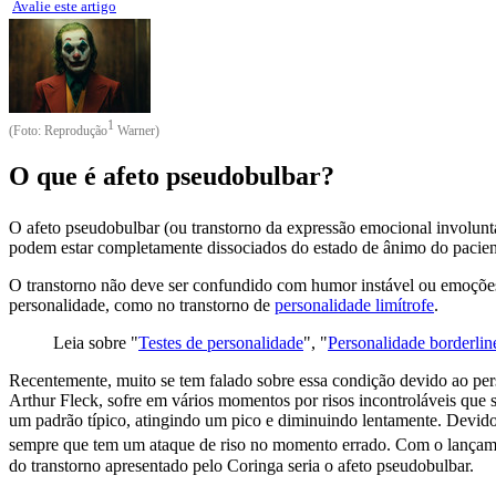
Avalie este artigo
1
(Foto:
Reprodução
Warner)
O que é afeto pseudobulbar?
O afeto pseudobulbar (ou transtorno da expressão emocional
involunt
podem estar completamente dissociados do estado de ânimo do pacient
O transtorno não deve ser confundido com humor instável ou emoções
personalidade, como no transtorno de
personalidade limítrofe
.
Leia sobre "
Testes de personalidade
", "
Personalidade borderlin
Recentemente, muito se tem falado sobre essa condição devido ao p
Arthur Fleck, sofre em vários momentos por risos incontroláveis que
um padrão típico, atingindo um pico e diminuindo lentamente. Devido
sempre que tem um ataque de riso no momento errado. Com o lançamento
do transtorno apresentado pelo Coringa seria o afeto pseudobulbar.