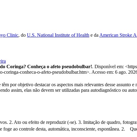
yo Clinic
, do
U.S. National Institute of Health
e da
American Stroke As
ira
a do Coringa? Conheça o afeto pseudobulbar!
. Disponível em: <https
-do-coringa-conheca-o-afeto-pseudobulbar.htm>. Acesso em: 6 ago. 202
têm por objetivo destacar os aspectos mais relevantes desse assunto e n
Sendo assim, elas não devem ser utilizadas para autodiagnóstico ou au
os. 2. Ato ou efeito de reproduzir (-se). 3. Imitação de quadro, fotograf
 foge ao controle desta, automática, inconsciente, espontânea. 2. Q