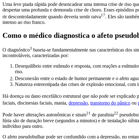
Uma leve piada rápida pode desencadear uma intensa crise de riso q
despertar uma profunda e demorada crise de choro. Esses episódios 
17
rir descontroladamente quando deveria sentir
raiva
. Eles são também
intenso ao riso franco.
Como o médico diagnostica o afeto pseudo
3
O
diagnóstico
baseia-se fundamentalmente nas características dos
si
incontroláveis, caracterizadas por:
Desequilíbrio entre estímulo e resposta, com reações a estímul
riso.
Desconexão entre o estado de humor permanente e o afeto
agu
Natureza estereotipada das crises de explosão emocional, com i
Há doença ou dano encefálico estrutural que não pode ser explicado 
faciais, discinesias faciais, mania,
depressão
,
transtorno do pânico
ou
21
22
Pode haver alterações autonômicas e
sinais
de
paralisia
pseudobul
fúria são de duração breve (segundos a minutos) e de instalação súbit
indivíduo para outro.
O afeto pseudobulbar pode ser confundido com a depressão, no entanto