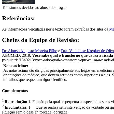
Transtornos devidos ao abuso de drogas
Referências:
As informações veiculadas neste texto foram extraídas dos sites da
Ma
Chefes da Equipe de Revisão:
Dr. Alonso Augusto Moreira Filho
e
Dra. Vandenise Krepker de Olive
ABCMED, 2019.
Você sabe qual o transtorno que causa a risad
psiquiatria/1349213/voce-sabe-qual-o-transtorno-que-causa-a-risada
Nota ao leitor:
As notas acima são dirigidas principalmente aos leigos em medicina e 
orientações do médico, que devem ser tidas como superiores a elas. 
trabalhos que requeiram rigor científico.
Complementos
1
Reprodução:
1. Função pela qual se perpetua a espécie dos seres viv
2
Involuntária:
1. Que se realiza sem intervenção da vontade ou que
situação sem o desejar, forçada, obrigada.