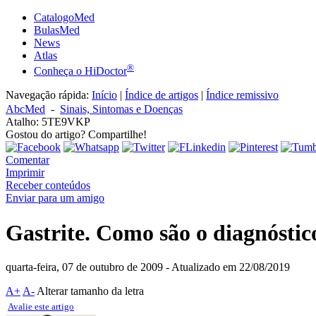
CatalogoMed
BulasMed
News
Atlas
®
Conheça o HiDoctor
Navegação rápida:
Início
|
Índice de artigos
|
Índice remissivo
AbcMed
-
Sinais, Sintomas e Doenças
Atalho: 5TE9VKP
Gostou do artigo? Compartilhe!
Comentar
Imprimir
Receber conteúdos
Enviar para um amigo
Gastrite. Como são o diagnóstic
quarta-feira, 07 de outubro de 2009
- Atualizado em 22/08/2019
A+
A-
Alterar tamanho da letra
Avalie este artigo