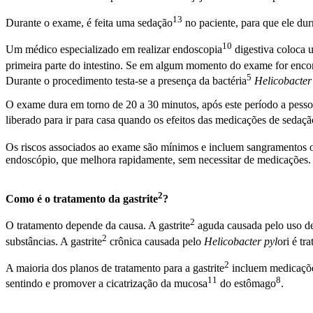
13
Durante o exame, é feita uma
sedação
no paciente, para que ele du
10
Um médico especializado em realizar
endoscopia
digestiva coloca 
primeira parte do intestino. Se em algum momento do exame for enc
5
Durante o procedimento testa-se a presença da
bactéria
Helicobacter
O exame dura em torno de 20 a 30 minutos, após este período a pesso
liberado para ir para casa quando os efeitos das medicações de
sedaçã
Os riscos associados ao exame são mínimos e incluem sangramentos
endoscópio, que melhora rapidamente, sem necessitar de medicações.
2
Como é o tratamento da
gastrite
?
2
O tratamento depende da causa. A
gastrite
aguda causada pelo uso de 
2
substâncias. A
gastrite
crônica causada pelo
Helicobacter pyl
ori é tr
2
A maioria dos planos de tratamento para a
gastrite
incluem medicaçõe
11
8
sentindo e promover a cicatrização da
mucosa
do
estômago
.