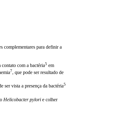
mes complementares para definir a
5
m contato com a
bactéria
em
7
nemia
, que pode ser resultado de
5
e ser vista a presença da
bactéria
do
Helicobacter pylori
e colher