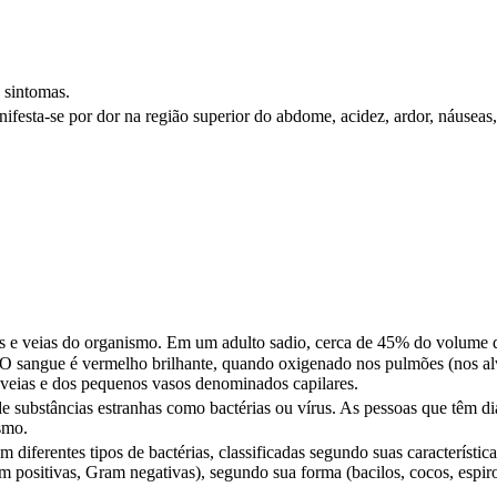
 sintomas.
sta-se por dor na região superior do abdome, acidez, ardor, náuseas,
ias e veias do organismo. Em um adulto sadio, cerca de 45% do volume
). O sangue é vermelho brilhante, quando oxigenado nos pulmões (nos a
 veias e dos pequenos vasos denominados capilares.
e substâncias estranhas como bactérias ou vírus. As pessoas que têm d
smo.
 diferentes tipos de bactérias, classificadas segundo suas característic
ram positivas, Gram negativas), segundo sua forma (bacilos, cocos, espi