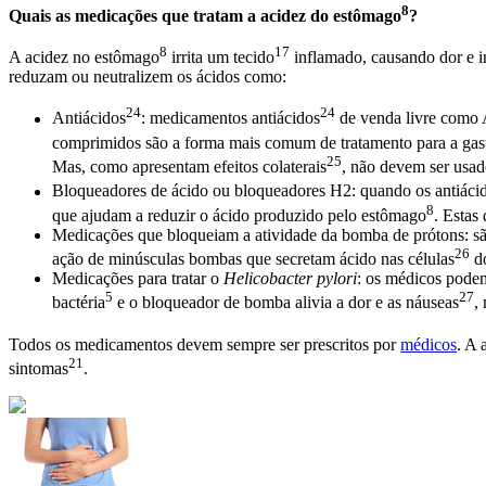
8
Quais as medicações que tratam a acidez do
estômago
?
8
17
A acidez no
estômago
irrita um
tecido
inflamado, causando dor e
i
reduzam ou neutralizem os ácidos como:
24
24
Antiácidos
: medicamentos
antiácidos
de venda livre como A
comprimidos são a forma mais comum de tratamento para a
gas
25
Mas, como apresentam
efeitos colaterais
, não devem ser usa
Bloqueadores de ácido ou bloqueadores H2: quando os
antiáci
8
que ajudam a reduzir o ácido produzido pelo
estômago
. Estas
Medicações que bloqueiam a atividade da bomba de prótons: 
26
ação de minúsculas bombas que secretam ácido nas
células
d
Medicações para tratar o
Helicobacter pylori
: os médicos podem
5
27
bactéria
e o bloqueador de bomba alivia a dor e as
náuseas
,
Todos os medicamentos devem sempre ser prescritos por
médicos
. A 
21
sintomas
.