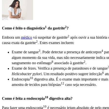
1
2
Como é feito o
diagnóstico
da
gastrite
?
2
Embora um
médico
vá suspeitar de
gastrite
após ouvir a sua história
2
causa exata da
gastrite
. Estes exames incluem:
3
4
Exame de
sangue
. Pode detectar a presença de
anticorpos
par
algum momento da sua vida, mas não necessariamente indica 
8
2
sangramento no
estômago
associado à
gastrite
.
Exame de fezes. Verifica a presença de parasitoses e de
sangue
6
Helicobacter pylori
. Um resultado positivo sugere
infecção
atu
10
Endoscopia
digestiva alta. É o exame mais importante e mais 
12
amostra de tecidos para
biópsias
caso seja necessário.
10
Como é feita a
endoscopia
digestiva alta?
10
Para fazer uma
endoscopia
é necessário jejum absoluto de pelo me