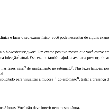
 clínica e fazer o seu exame físico, você pode necessitar de alguns exa
a o
Helicobacter pylori
. Um exame positivo mostra que você esteve e
6
uma
infecção
atual. Este exame também ajuda a avaliar a presença de
a
3
9
8
nas fezes,
sinal
de sangramento no
estômago
. Nas fezes também pod
al.
11
8
solicitado para visualizar a
mucosa
do
estômago
, testar a presença 
nos 8 horas. Você não deve ingerir nem mesmo água.