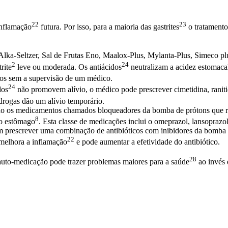
22
23
nflamação
futura. Por isso, para a maioria das
gastrites
o tratamento
lka-Seltzer, Sal de Frutas Eno, Maalox-Plus, Mylanta-Plus, Simeco pl
2
24
trite
leve ou moderada. Os
antiácidos
neutralizam a acidez estomacal
dos sem a supervisão de um médico.
24
dos
não promovem alívio, o médico pode prescrever cimetidina, ranitid
 drogas dão um alívio temporário.
são os medicamentos chamados bloqueadores da bomba de prótons que 
8
o
estômago
. Esta classe de medicações inclui o omeprazol, lansoprazo
 prescrever uma combinação de antibióticos com inibidores da bomba de
22
 melhora a
inflamação
e pode aumentar a efetividade do antibiótico.
28
auto-medicação pode trazer problemas maiores para a
saúde
ao invés 