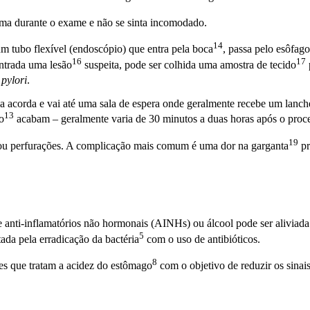
rma durante o exame e não se sinta incomodado.
14
um tubo flexível (endoscópio) que entra pela
boca
, passa pelo
esôfago
16
17
ontrada uma
lesão
suspeita, pode ser colhida uma amostra de
tecido
 pylori
.
a acorda e vai até uma sala de espera onde geralmente recebe um lanc
13
o
acabam – geralmente varia de 30 minutos a duas horas após o proc
19
 ou perfurações. A complicação mais comum é uma dor na
garganta
pr
anti-inflamatórios não hormonais (AINHs) ou álcool pode ser aliviada s
5
atada pela erradicação da
bactéria
com o uso de antibióticos.
8
s que tratam a acidez do
estômago
com o objetivo de reduzir os
sinai