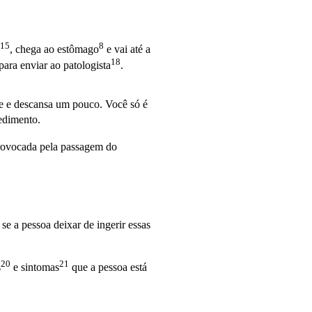
15
8
, chega ao
estômago
e vai até a
18
para enviar ao
patologista
.
he e descansa um pouco. Você só é
edimento.
ovocada pela passagem do
e a pessoa deixar de ingerir essas
20
21
s
e
sintomas
que a pessoa está