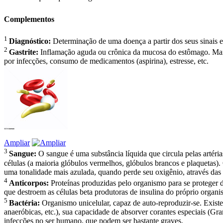
Complementos
1
Diagnóstico:
Determinação de uma doença a partir dos seus sinais e
2
Gastrite:
Inflamação aguda ou crônica da mucosa do estômago. Manife
por infecções, consumo de medicamentos (aspirina), estresse, etc.
Ampliar
3
Sangue:
O sangue é uma substância líquida que circula pelas artér
células (a maioria glóbulos vermelhos, glóbulos brancos e plaquetas
uma tonalidade mais azulada, quando perde seu oxigênio, através das
4
Anticorpos:
Proteínas produzidas pelo organismo para se proteger d
que destroem as células beta produtoras de insulina do próprio organi
5
Bactéria:
Organismo unicelular, capaz de auto-reproduzir-se. Existem
anaeróbicas, etc.), sua capacidade de absorver corantes especiais (G
infecções no ser humano, que podem ser bastante graves.