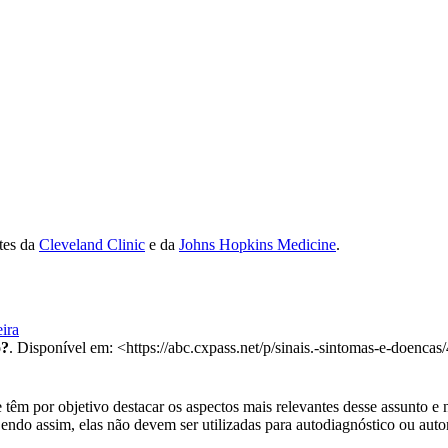
ites da
Cleveland Clinic
e da
Johns Hopkins Medicine
.
ira
o?
. Disponível em: <https://abc.cxpass.net/p/sinais.-sintomas-e-doencas
têm por objetivo destacar os aspectos mais relevantes desse assunto e n
Sendo assim, elas não devem ser utilizadas para autodiagnóstico ou au