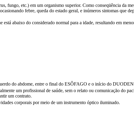
írus, fungo, etc.) em um organismo superior. Como conseqüência da m
 ocasionando febre, queda do estado geral, e inúmeros sintomas que d
 está abaixo do considerado normal para a idade, resultando em menor
 esquerdo do abdome, entre o final do ESÔFAGO e o início do DUODE
almente um profissional de saúde, sem o relato ou comunicação do paci
ntir um contrato.
avidades corporais por meio de um instrumento óptico iluminado.