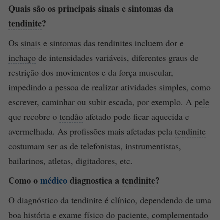
Quais são os principais
sinais
e
sintomas
da
tendinite
?
Os
sinais
e
sintomas
das tendinites incluem dor e
inchaço
de intensidades variáveis, diferentes graus de
restrição dos movimentos e da força muscular,
impedindo a pessoa de realizar atividades simples, como
escrever, caminhar ou subir escada, por exemplo. A
pele
que recobre o
tendão
afetado pode ficar aquecida e
avermelhada. As profissões mais afetadas pela
tendinite
costumam ser as de telefonistas, instrumentistas,
bailarinos, atletas, digitadores, etc.
Como o
médico
diagnostica a
tendinite
?
O
diagnóstico
da
tendinite
é clínico, dependendo de uma
boa história e exame físico do paciente, complementado