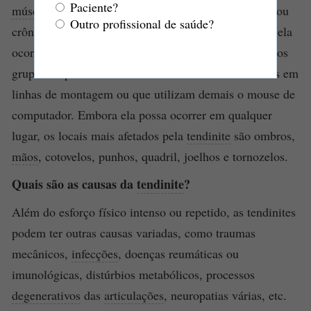
Paciente?
músculos
aos ossos.
Tendinite
é a
inflamação
aguda ou
Outro profissional de saúde?
crônica de qualquer um desses
tendões
. Usualmente ela
ocorre em pessoas que realizam tarefas repetitivas e os
grupos de pessoas mais afetados são os trabalhadores em
linhas de montagem ou que utilizam demais o mouse de
computador. Embora ela possa ocorrer em qualquer
lugar, os locais mais afetados pela
tendinite
são ombros,
mãos
, cotovelos, punhos, quadril, joelhos e tornozelos.
Quais são as causas da
tendinite
?
Além do esforço físico intenso ou repetido, as tendinites
podem ter outras causas variadas, como traumas
mecânicos,
infecções
, doenças reumáticas ou
imunológicas, distúrbios metabólicos, processos
degenerativos
das
articulações
, neuropatias várias, etc.