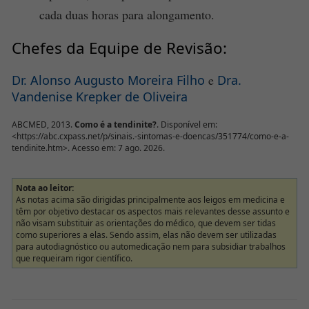
cada duas horas para alongamento.
Chefes da Equipe de Revisão:
Dr. Alonso Augusto Moreira Filho
e
Dra.
Vandenise Krepker de Oliveira
ABCMED, 2013.
Como é a tendinite?
. Disponível em:
<https://abc.cxpass.net/p/sinais.-sintomas-e-doencas/351774/como-e-a-
tendinite.htm>. Acesso em: 7 ago. 2026.
Nota ao leitor:
As notas acima são dirigidas principalmente aos leigos em medicina e
têm por objetivo destacar os aspectos mais relevantes desse assunto e
não visam substituir as orientações do médico, que devem ser tidas
como superiores a elas. Sendo assim, elas não devem ser utilizadas
para autodiagnóstico ou automedicação nem para subsidiar trabalhos
que requeiram rigor científico.