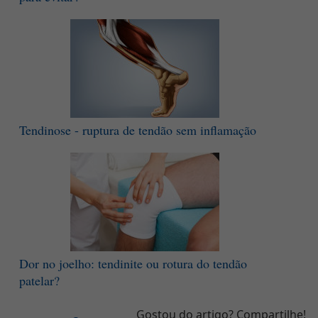
Tendinose - ruptura de tendão sem inflamação
Dor no joelho: tendinite ou rotura do tendão
patelar?
Gostou do artigo? Compartilhe!