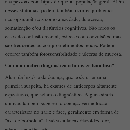
nas pessoas com
lúpus
do que na população geral. Além
desses
sintomas
, podem também ocorrer problemas
neuropsiquiátricos como ansiedade, depressão,
somatização
e/ou distúrbios
cognitivos
. São raros os
casos de confusão mental, psicoses ou convulsões, mas
são frequentes os comprometimentos renais. Podem
ocorrer também fotossensibilidade e
úlceras
de
mucosa
.
Como o médico diagnostica o
lúpus
eritematoso
?
Além da história da doença, que pode criar uma
primeira suspeita, há exames de
anticorpos
altamente
específicos, que selam o
diagnóstico
. Alguns
sinais
clínicos também sugerem a doença: vermelhidão
característica no
nariz
e
face
, geralmente em forma de
"asa de borboleta",
lesões
cutâneas
discoides, dor,
edema
,
serosites
, etc.