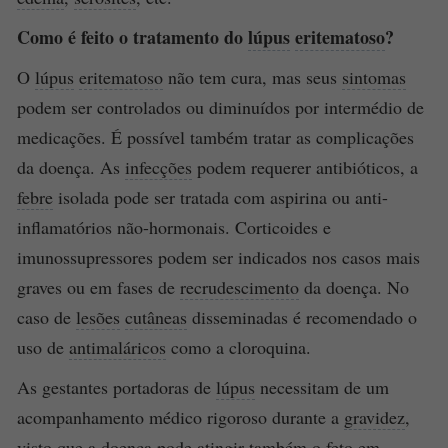
Como é feito o tratamento do
lúpus
eritematoso
?
O
lúpus
eritematoso
não tem cura, mas seus
sintomas
podem ser controlados ou diminuídos por intermédio de
medicações. É possível também tratar as complicações
da doença. As
infecções
podem requerer antibióticos, a
febre
isolada pode ser tratada com aspirina ou anti-
inflamatórios não-hormonais. Corticoides e
imunossupressores podem ser indicados nos casos mais
graves ou em fases de
recrudescimento
da doença. No
caso de
lesões
cutâneas
disseminadas é recomendado o
uso de
antimaláricos
como a cloroquina.
As gestantes portadoras de
lúpus
necessitam de um
acompanhamento médico rigoroso durante a
gravidez
,
visto que a doença pode atingir também o
feto
em