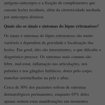
antígeno
-
anticorpos
e a fixação de complementos que
causam
lesões
teciduais, além da citotoxicidade mediada
por
anticorpos
diversos.
Quais são os
sinais
e
sintomas
do
lúpus
eritematoso
?
Os
sinais
e
sintomas
do
lúpus
eritematoso
são muito
variáveis e dependem da gravidade e localização das
lesões
. Em geral, eles são
intermitentes
, o que dificulta o
diagnóstico
precoce. Os
sintomas
mais comuns são
febre
, mal-estar,
inflamação
nas
articulações
, nos
pulmões
e nos
gânglios linfáticos
, dores pelo corpo,
manchas avermelhadas na
pele
e aftas.
Cerca de 30% dos pacientes sofrem de
sintomas
dermatológicos permanentes, enquanto 65% deles
apenas sentem estas manifestações em momentos