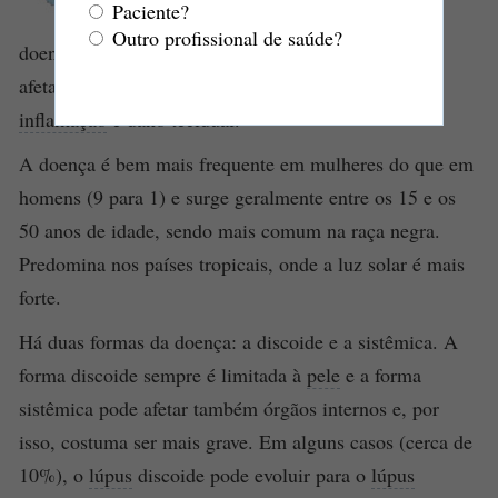
Paciente?
ou
lúpus
, simplesmente) é uma
Outro profissional de saúde?
doença
autoimune
de causa desconhecida, que pode
afetar qualquer parte do corpo e que resulta em
inflamação
e dano tecidual.
A doença é bem mais frequente em mulheres do que em
homens (9 para 1) e surge geralmente entre os 15 e os
50 anos de idade, sendo mais comum na raça negra.
Predomina nos países tropicais, onde a luz solar é mais
forte.
Há duas formas da doença: a discoide e a sistêmica. A
forma discoide sempre é limitada à
pele
e a forma
sistêmica pode afetar também órgãos internos e, por
isso, costuma ser mais grave. Em alguns casos (cerca de
10%), o
lúpus
discoide pode evoluir para o
lúpus