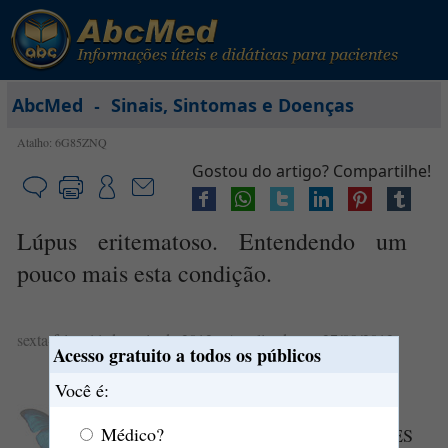
-
AbcMed
Sinais, Sintomas e Doenças
Atalho: 6G85ZNQ
Gostou do artigo? Compartilhe!
Lúpus eritematoso. Entendendo um
pouco mais esta condição.
sexta-feira, 11 de maio de 2012
- Atualizado em 27/09/2013
Acesso gratuito a todos os públicos
Você é:
O que é
lúpus
eritematoso
?
Médico?
O
lúpus
eritematoso
sistêmico
(LES