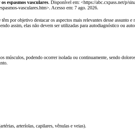
r os espasmos vasculares
. Disponível em: <https://abc.cxpass.net/p/sin
-espasmos-vasculares.htm>. Acesso em: 7 ago. 2026.
têm por objetivo destacar os aspectos mais relevantes desse assunto e n
Sendo assim, elas não devem ser utilizadas para autodiagnóstico ou au
rios músculos, podendo ocorrer isolada ou continuamente, sendo doloro
nto.
érias, arteríolas, capilares, vênulas e veias).