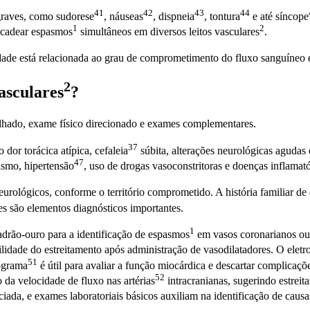
41
42
43
44
graves, como
sudorese
,
náuseas
,
dispneia
,
tontura
e até
síncope
1
2
ncadear
espasmos
simultâneos em diversos leitos
vasculares
.
dade está relacionada ao grau de comprometimento do fluxo sanguíneo e à
2
asculares
?
etalhado, exame físico direcionado e exames complementares.
37
 dor torácica atípica,
cefaleia
súbita, alterações neurológicas agudas
47
gismo,
hipertensão
, uso de drogas vasoconstritoras e doenças inflamató
neurológicos, conforme o território comprometido. A história familiar d
es são elementos diagnósticos importantes.
1
drão-ouro para a identificação de
espasmos
em vasos coronarianos ou 
ibilidade do estreitamento após administração de vasodilatadores. O
elet
51
ograma
é útil para avaliar a função miocárdica e descartar complicaç
52
o da velocidade de fluxo nas
artérias
intracranianas, sugerindo estrei
iada, e exames laboratoriais básicos auxiliam na identificação de causa