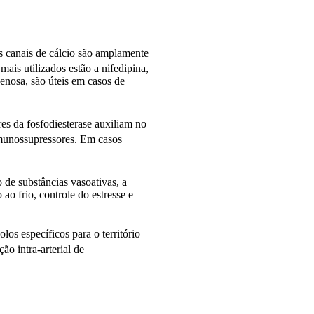
os canais de cálcio são amplamente
mais utilizados estão a nifedipina,
venosa, são úteis em casos de
res da fosfodiesterase auxiliam no
 imunossupressores. Em casos
o de substâncias vasoativas, a
o frio, controle do estresse e
s específicos para o território
o intra-arterial de