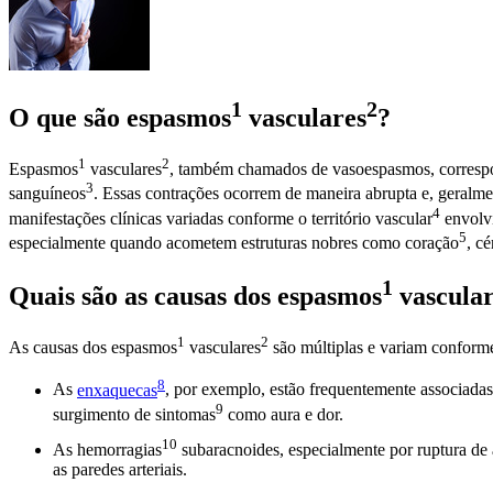
1
2
O que são
espasmos
vasculares
?
1
2
Espasmos
vasculares
, também chamados de vasoespasmos, correspond
3
sanguíneos
. Essas contrações ocorrem de maneira abrupta e, geralm
4
manifestações clínicas variadas conforme o território
vascular
envolv
5
especialmente quando acometem estruturas nobres como
coração
,
cé
1
Quais são as causas dos
espasmos
vascula
1
2
As causas dos
espasmos
vasculares
são múltiplas e variam conforme 
8
As
enxaquecas
, por exemplo, estão frequentemente associada
9
surgimento de
sintomas
como aura e dor.
10
As
hemorragias
subaracnoides, especialmente por ruptura de
as paredes arteriais.