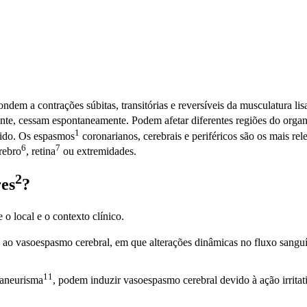
em a contrações súbitas, transitórias e reversíveis da musculatura lis
ente, cessam espontaneamente. Podem afetar diferentes regiões do orga
1
ido. Os
espasmos
coronarianos, cerebrais e periféricos são os mais rel
6
7
rebro
,
retina
ou extremidades.
2
res
?
o local e o contexto clínico.
s ao vasoespasmo cerebral, em que alterações dinâmicas no fluxo sangu
11
aneurisma
, podem induzir vasoespasmo cerebral devido à ação irrita