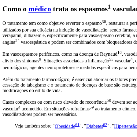
1
Como o
médico
trata os
espasmos
vascula
30
O tratamento tem como objetivo reverter o
espasmo
, restaurar a p
utilizados por sua eficácia na indução de vasodilatação, sendo fárma
verapamil, diltiazem e, especificamente para vasoespasmo cerebral, a n
54
angina
vasoespástica e podem ser combinados com bloqueadores dos 
16
Em vasoespasmos periféricos, como na
doença de Raynaud
, vasod
9
55
4
alívio dos
sintomas
. Situações associadas a
inflamação
vascular
, 
neurológicos, agentes neuroprotetores e medidas específicas para
hemo
Além do tratamento farmacológico, é essencial abordar os fatores prec
cessação do tabagismo e o tratamento de doenças de base são estratég
modificações do estilo de vida.
58
Casos complexos ou com risco elevado de
recorrência
devem ser aco
4
59
vascular
acometido. Em situações
refratárias
ao tratamento clínico
vasodilatadores podem ser necessários.
61
62
Veja também sobre "
Obesidade
", "
Diabetes
", "
Hipertensão 