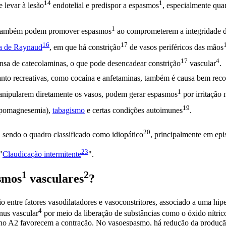
14
1
e levar à
lesão
endotelial e predispor a
espasmos
, especialmente qua
1
ambém podem promover
espasmos
ao comprometerem a integridade 
16
17
a de Raynaud
, em que há
constrição
de vasos periféricos das
mãos
17
4
tensa de catecolaminas, o que pode desencadear
constrição
vascular
.
uanto recreativas, como cocaína e anfetaminas, também é causa bem re
1
manipularem diretamente os vasos, podem gerar
espasmos
por irritação 
19
 hipomagnesemia),
tabagismo
e certas condições
autoimunes
.
20
, sendo o quadro classificado como
idiopático
, principalmente em epis
23
"
Claudicação intermitente
".
1
2
smos
vasculares
?
 entre fatores vasodilatadores e vasoconstritores, associado a uma hip
4
ônus
vascular
por meio da liberação de substâncias como o óxido nítric
ano A2 favorecem a contração. No vasoespasmo, há redução da produçã