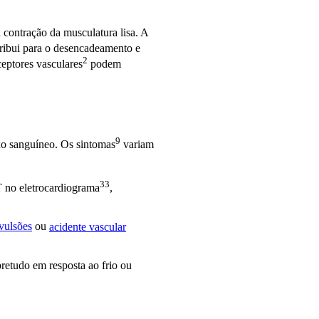
a contração da musculatura lisa. A
ribui para o desencadeamento e
2
eceptores
vasculares
podem
9
xo sanguíneo. Os
sintomas
variam
33
ST no
eletrocardiograma
,
vulsões
ou
acidente vascular
bretudo em resposta ao frio ou