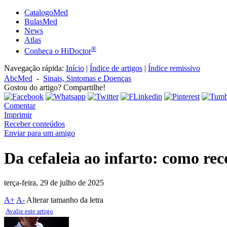
CatalogoMed
BulasMed
News
Atlas
®
Conheça o HiDoctor
Navegação rápida:
Início
|
Índice de artigos
|
Índice remissivo
AbcMed
-
Sinais, Sintomas e Doenças
Gostou do artigo? Compartilhe!
Comentar
Imprimir
Receber conteúdos
Enviar para um amigo
Da cefaleia ao infarto: como rec
terça-feira, 29 de julho de 2025
A+
A-
Alterar tamanho da letra
Avalie este artigo