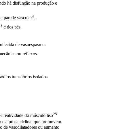
ndo há disfunção na produção e
4
da parede
vascular
.
18
e dos pés.
conhecida de vasoespasmo.
mecânica ou reflexos.
ódios transitórios isolados.
25
er-reatividade do
músculo liso
o e a prostaciclina, que promovem
o de vasodilatadores ou aumento