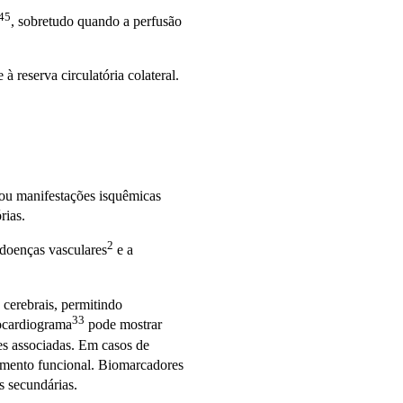
45
, sobretudo quando a perfusão
 reserva circulatória colateral.
 ou manifestações isquêmicas
rias.
2
e doenças
vasculares
e a
cerebrais, permitindo
33
rocardiograma
pode mostrar
ões associadas. Em casos de
tamento funcional. Biomarcadores
s secundárias.