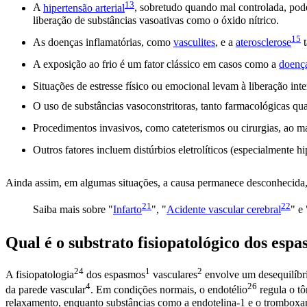
13
A
hipertensão arterial
, sobretudo quando mal controlada, pod
liberação de substâncias vasoativas como o óxido nítrico.
15
As doenças inflamatórias, como
vasculites
, e a
aterosclerose
t
A exposição ao frio é um fator clássico em casos como a
doenç
Situações de estresse físico ou emocional levam à liberação in
O uso de substâncias vasoconstritoras, tanto farmacológicas q
Procedimentos invasivos, como cateterismos ou cirurgias, ao 
Outros fatores incluem distúrbios eletrolíticos (especialmente
Ainda assim, em algumas situações, a causa permanece desconhecida
21
22
Saiba mais sobre "
Infarto
", "
Acidente vascular cerebral
" e 
Qual é o substrato fisiopatológico dos
espa
24
1
2
A
fisiopatologia
dos
espasmos
vasculares
envolve um desequilíbrio
4
26
da parede
vascular
. Em condições normais, o
endotélio
regula o t
relaxamento, enquanto substâncias como a endotelina-1 e o trombox