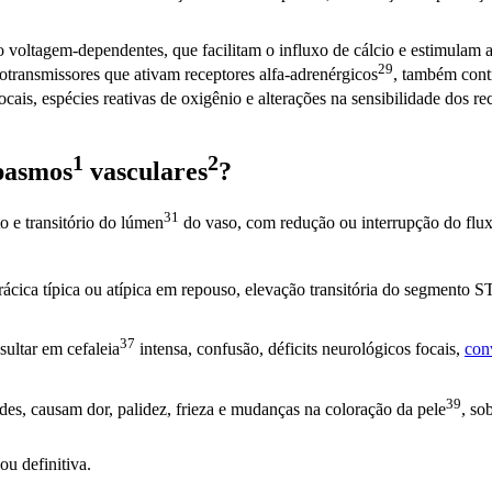
io voltagem-dependentes, que facilitam o influxo de cálcio e estimulam 
29
otransmissores que ativam receptores alfa-
adrenérgicos
, também cont
ocais, espécies reativas de oxigênio e alterações na sensibilidade dos r
1
2
pasmos
vasculares
?
31
 e transitório do
lúmen
do vaso, com redução ou interrupção do flu
rácica típica ou atípica em repouso, elevação transitória do segmento 
37
sultar em
cefaleia
intensa, confusão, déficits neurológicos focais,
con
39
des, causam dor, palidez, frieza e mudanças na coloração da
pele
, so
ou definitiva.