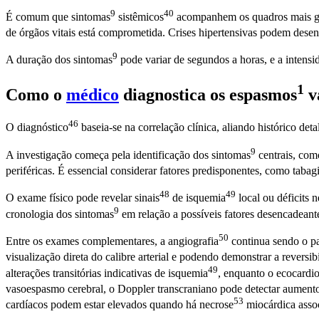
9
40
É comum que
sintomas
sistêmicos
acompanhem os quadros mais 
de órgãos vitais está comprometida. Crises hipertensivas podem dese
9
A duração dos
sintomas
pode variar de segundos a horas, e a intensi
1
Como o
médico
diagnostica os
espasmos
v
46
O
diagnóstico
baseia-se na correlação clínica, aliando histórico d
9
A investigação começa pela identificação dos
sintomas
centrais, como
periféricas. É essencial considerar fatores predisponentes, como taba
48
49
O exame físico pode revelar
sinais
de
isquemia
local ou déficits 
9
cronologia dos
sintomas
em relação a possíveis fatores desencadeant
50
Entre os exames complementares, a
angiografia
continua sendo o pa
visualização direta do calibre arterial e podendo demonstrar a revers
49
alterações transitórias indicativas de
isquemia
, enquanto o
ecocardi
vasoespasmo cerebral, o Doppler transcraniano pode detectar aument
53
cardíacos podem estar elevados quando há
necrose
miocárdica assoc