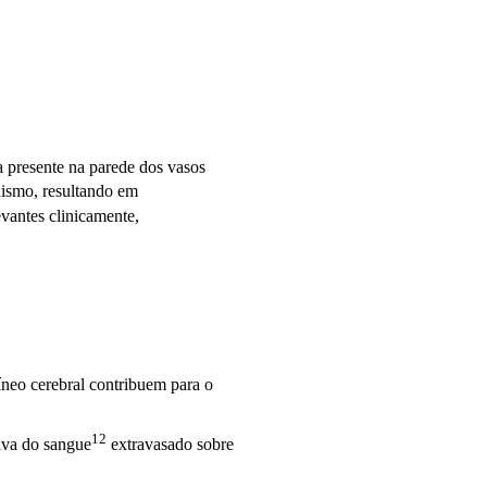
a presente na parede dos
vasos
nismo, resultando em
evantes clinicamente,
íneo cerebral contribuem para o
12
tiva do
sangue
extravasado sobre