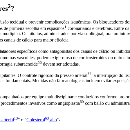
2
res
?
erfusão tecidual e prevenir complicações isquêmicas. Os bloqueadores d
1
cos de primeira escolha em
espasmos
coronarianos e cerebrais. Entre os 
imodipina. Os nitratos, administrados por via sublingual, oral ou intra
canais de cálcio para maior eficácia.
ilatadores específicos como antagonistas dos canais de cálcio ou inibido
como nas vasculites, podem exigir o uso de corticosteroides ou outros
56
rragia subaracnoide
devem ser adotadas.
57
ipitantes. O controle rigoroso da
pressão arterial
, a interrupção do us
ias fundamentais. Medidas não farmacológicas incluem evitar exposição a
mpanhados por equipe multidisciplinar e conduzidos conforme protocolo
60
, procedimentos invasivos como
angioplastia
com balão ou administraçã
13
63
arterial
" e "
Colesterol
alto
".