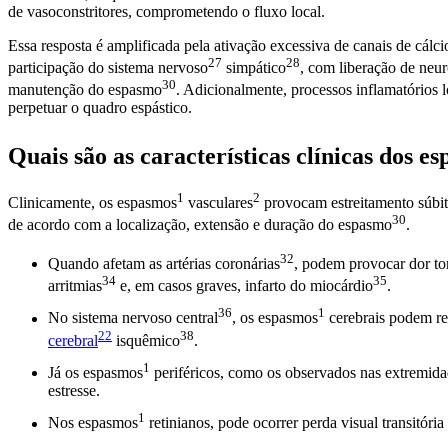
de vasoconstritores, comprometendo o fluxo local.
Essa resposta é amplificada pela ativação excessiva de canais de cálc
27
28
participação do
sistema nervoso
simpático
, com liberação de neur
30
manutenção do
espasmo
. Adicionalmente, processos inflamatórios l
perpetuar o quadro espástico.
Quais são as características clínicas dos
es
1
2
Clinicamente, os
espasmos
vasculares
provocam estreitamento súbito
30
de acordo com a localização, extensão e duração do
espasmo
.
32
Quando afetam as
artérias coronárias
, podem provocar dor to
34
35
arritmias
e, em casos graves,
infarto do miocárdio
.
36
1
No
sistema nervoso central
, os
espasmos
cerebrais podem re
22
38
cerebral
isquêmico
.
1
Já os
espasmos
periféricos, como os observados nas extremida
estresse.
1
Nos
espasmos
retinianos, pode ocorrer perda visual transitória 