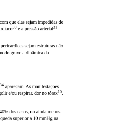
z com que elas sejam impedidas de
30
31
ardíaco
e a
pressão arterial
pericárdicas sejam estruturas não
 modo grave a dinâmica da
34
apareçam. As manifestações
15
olir e/ou respirar, dor no
tórax
,
a 40% dos casos, ou ainda menos.
queda superior a 10 mmHg na