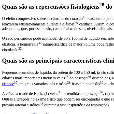
28
Quais são as repercussões
fisiológicas
do 
4
O efeito compressivo sobre as câmaras do
coração
, ocasionado pelo
29
relaxarem satisfatoriamente durante a
diástole
cardíaca. Assim, o
co
adequados, que, por esta razão, caem abaixo de seus níveis habituais.
O saco pericárdico pode acomodar de 80 a 100 ml de líquido sem inte
32
elásticas, a
hemorragia
intrapericárdica de maior volume pode restr
33
circulação
.
Quais são as principais características cl
Pequenos acúmulos de líquido, da ordem de 100 a 150 ml, já são sufic
35
36
clínicas mais importantes incluem
veias
do
pescoço
distendidas, a
37
38
39
cianose
em graus variados, pés e
mãos
frias e
hipotensão
ou
ch
35
36
A clássica tríade de Beck, (1)
veias
distendidas do
pescoço
, (2) 
Outras alterações no exame físico que podem ser encontradas e que 
43
pressão arterial sistólica
durante a fase inspiratória da respiração).