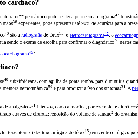
to cardíaco?
44
45
de
derrame
pericárdico pode ser feita pelo
ecocardiograma
transtorá
38
em
mãos
experientes, pode apresentar até 90% de acurácia para a pres
46
15
47
ico
são a
radiografia
de
tórax
, o
eletrocardiograma
, o
ecocardiog
46
nua sendo o exame de escolha para confirmar o
diagnóstico
nestes ca
45
cocardiograma
".
díaco?
49
ese
subxifoideana, com agulha de ponta romba, para diminuir a quant
50
34
iva melhora
hemodinâmica
e para produzir alívio dos
sintomas
. A
pe
51
da de
analgésicos
intensos, como a morfina, por exemplo, e
diuréticos
2
retirado através de cirurgia; reposição do volume de
sangue
do organism
15
nclui toracotomia (abertura cirúrgica do
tórax
) em centro cirúrgico pa