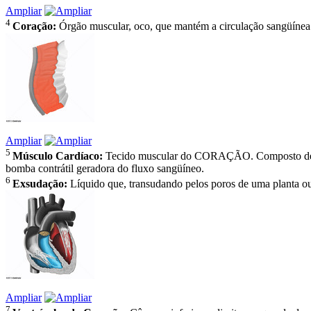
Ampliar
4
Coração:
Órgão muscular, oco, que mantém a circulação sangüínea
Ampliar
5
Músculo Cardíaco:
Tecido muscular do CORAÇÃO. Composto de c
bomba contrátil geradora do fluxo sangüíneo.
6
Exsudação:
Líquido que, transudando pelos poros de uma planta ou 
Ampliar
7