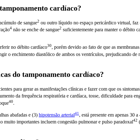
tamponamento cardíaco?
2
 acúmulo de
sangue
ou outro líquido no espaço pericárdico virtual, fa
4
2
ração
não se enche de
sangue
suficientemente para manter o
débito c
30
rferir no
débito cardíaco
, porém devido ao fato de que as membranas 
ingir o enchimento diastólico de ambos os ventrículos, prejudicando de
ínicas do tamponamento cardíaco?
ientes para gerar as manifestações clínicas e fazer com que os
sintomas
umento da frequência respiratória e cardíaca, tosse, dificuldade para eng
40
oque
.
41
bulhas abafadas e (3)
hipotensão arterial
, está presente em apenas 30 
42
são muito importantes incluem congestão pulmonar e pulso
paradoxal
(