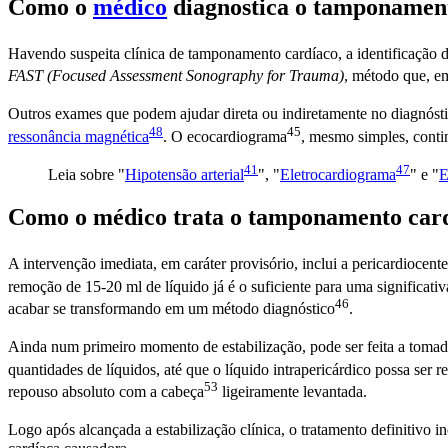
Como o
médico
diagnostica o tamponamen
Havendo suspeita clínica de tamponamento cardíaco, a identificação 
FAST (Focused Assessment Sonography for Trauma)
, método que, 
Outros exames que podem ajudar direta ou indiretamente no
diagnóst
48
45
ressonância magnética
. O
ecocardiograma
, mesmo simples, conti
41
47
Leia sobre "
Hipotensão arterial
", "
Eletrocardiograma
" e "
E
Como o médico trata o tamponamento car
A intervenção imediata, em caráter provisório, inclui a
pericardiocent
remoção de 15-20 ml de líquido já é o suficiente para uma significat
46
acabar se transformando em um método
diagnóstico
.
Ainda num primeiro momento de estabilização, pode ser feita a toma
quantidades de líquidos, até que o líquido intrapericárdico possa ser 
53
repouso absoluto com a
cabeça
ligeiramente levantada.
Logo após alcançada a estabilização clínica, o tratamento definitivo i