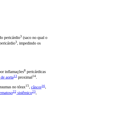
3
 do
pericárdio
(saco no qual o
3
pericárdio
, impedindo os
8
por
inflamações
pericárdicas
13
14
e de
aorta
proximal
.
15
16
 traumas no
tórax
,
câncer
,
22
23
tematoso
sistêmico
,