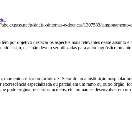
ira
://abc.cxpass.net/p/sinais.-sintomas-e-doencas/1307583/tamponamento-
têm por objetivo destacar os aspectos mais relevantes desse assunto e n
Sendo assim, elas não devem ser utilizadas para autodiagnóstico ou au
a, momento crítico ou fortuito. 3. Setor de uma instituição hospitalar o
er excrescência especializada ou parcial em um ramo ou outro órgão, fo
que pode originar nectários, acúleos, etc. ou não se desenvolver em um