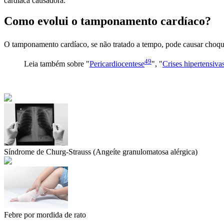
cardíaca causadora.
Como evolui o tamponamento cardíaco?
O tamponamento cardíaco, se não tratado a tempo, pode causar
choq
49
Leia também sobre "
Pericardiocentese
", "
Crises hipertensiva
Síndrome de Churg-Strauss (Angeíte granulomatosa alérgica)
Febre por mordida de rato