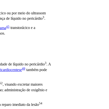
cico ou por meio do ultrassom
3
ença de líquido no
pericárdio
.
45
rama
transtorácico e a
sos.
3
idade de líquido no
pericárdio
. A
49
ricardiocentese
também pode
52
, visando excretar maiores
o; administração de oxigênio e
54
ra reparo imediato da
lesão