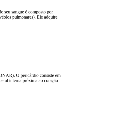
 de seu sangue é composto por
lvéolos pulmonares). Ele adquire
AR). O pericárdio consiste em
sceral interna próxima ao coração