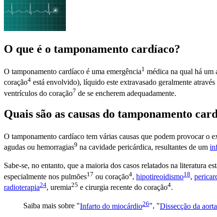
O que é o tamponamento cardíaco?
1
O tamponamento cardíaco é uma
emergência
médica na qual há um
4
coração
está envolvido), líquido este extravasado geralmente atravé
7
ventrículos do coração
de se encherem adequadamente.
Quais são as causas do tamponamento car
O tamponamento cardíaco tem várias causas que podem provocar o e
9
agudas ou
hemorragias
na cavidade pericárdica, resultantes de um
in
Sabe-se, no entanto, que a maioria dos casos relatados na literatura 
17
4
18
especialmente nos
pulmões
ou
coração
,
hipotireoidismo
,
pericar
24
25
4
radioterapia
,
uremia
e cirurgia recente do
coração
.
26
Saiba mais sobre "
Infarto do miocárdio
", "
Dissecção da aorta