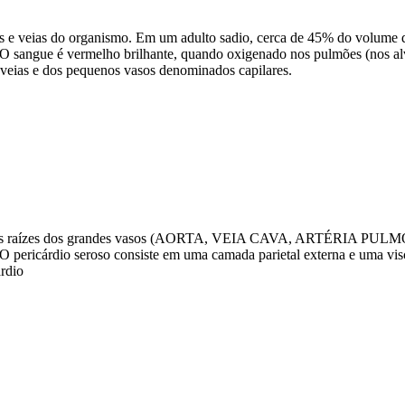
ias e veias do organismo. Em um adulto sadio, cerca de 45% do volume
). O sangue é vermelho brilhante, quando oxigenado nos pulmões (nos a
 veias e dos pequenos vasos denominados capilares.
as raízes dos grandes vasos (AORTA, VEIA CAVA, ARTÉRIA PULMON
o. O pericárdio seroso consiste em uma camada parietal externa e uma vi
rdio