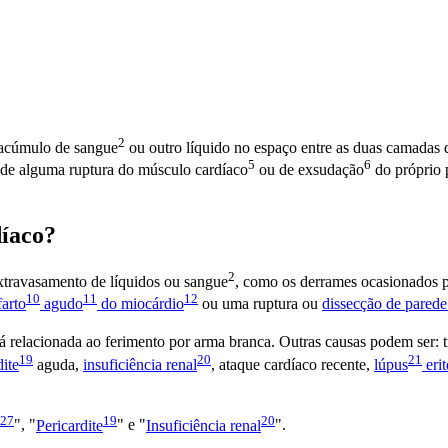
2
 acúmulo de
sangue
ou outro líquido no espaço entre as duas camadas
5
6
s de alguma ruptura do
músculo cardíaco
ou de
exsudação
do próprio
díaco?
2
xtravasamento de líquidos ou
sangue
, como os derrames ocasionados 
10
11
12
farto
agudo
do
miocárdio
ou uma ruptura ou
dissecção de pared
está relacionada ao ferimento por arma branca. Outras causas podem ser:
19
20
21
dite
aguda,
insuficiência renal
, ataque cardíaco recente,
lúpus
eri
27
19
20
", "
Pericardite
" e "
Insuficiência renal
".