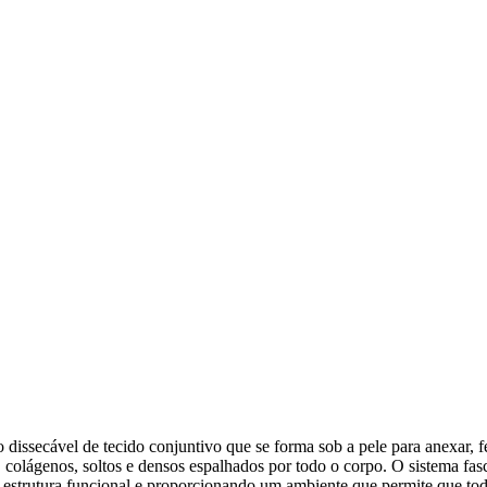
dissecável de tecido conjuntivo que se forma sob a pele para anexar, f
 colágenos, soltos e densos espalhados por todo o corpo. O sistema fasc
a estrutura funcional e proporcionando um ambiente que permite que to