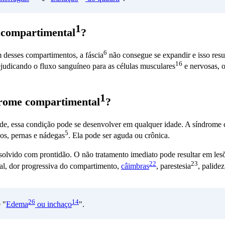
1
 compartimental
?
6
 desses compartimentos, a
fáscia
não consegue se expandir e isso res
16
judicando o fluxo sanguíneo para as
células musculares
e nervosas, o
1
rome compartimental
?
de, essa condição pode se desenvolver em qualquer idade. A
síndrome 
5
ços, pernas e
nádegas
. Ela pode ser aguda ou crônica.
esolvido com prontidão. O não tratamento imediato pode resultar em
les
22
23
al, dor progressiva do compartimento,
câimbras
,
parestesia
, palide
26
14
e "
Edema
ou
inchaço
".