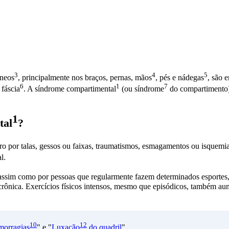
3
4
5
íneos
, principalmente nos braços, pernas,
mãos
, pés e
nádegas
, são 
6
1
7
o
fáscia
. A
síndrome compartimental
(ou
síndrome
do compartimento)
1
tal
?
o por talas, gessos ou faixas, traumatismos, esmagamentos ou
isquemi
l.
 assim como por pessoas que regularmente fazem determinados esportes,
crônica. Exercícios físicos intensos, mesmo que episódicos, também a
10
12
orragias
" e "
Luxação
do quadril
".