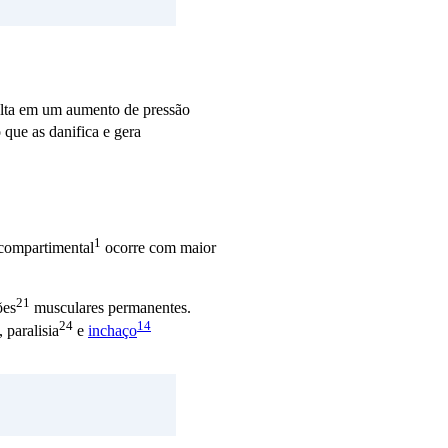
ulta em um aumento de pressão
 que as danifica e gera
1
compartimental
ocorre com maior
21
ões
musculares permanentes.
24
14
z,
paralisia
e
inchaço