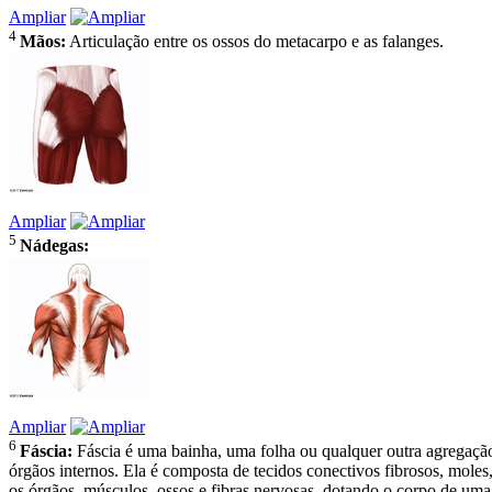
Ampliar
4
Mãos:
Articulação entre os ossos do metacarpo e as falanges.
Ampliar
5
Nádegas:
Ampliar
6
Fáscia:
Fáscia é uma bainha, uma folha ou qualquer outra agregação 
órgãos internos. Ela é composta de tecidos conectivos fibrosos, moles,
os órgãos, músculos, ossos e fibras nervosas, dotando o corpo de um