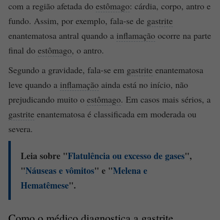
com a região afetada do
estômago
: cárdia, corpo, antro e
fundo. Assim, por exemplo, fala-se de
gastrite
enantematosa antral quando a
inflamação
ocorre na parte
final do
estômago
, o antro.
Segundo a gravidade, fala-se em
gastrite
enantematosa
leve quando a
inflamação
ainda está no início, não
prejudicando muito o
estômago
. Em casos mais sérios, a
gastrite
enantematosa é classificada em moderada ou
severa.
Leia sobre "
Flatulência ou excesso de gases
",
"
Náuseas
e
vômitos
" e "
Melena
e
Hematêmese
".
Como o médico diagnostica a
gastrite