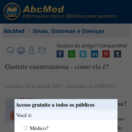
-
AbcMed
Sinais, Sintomas e Doenças
Gostou do artigo? Compartilhe!
Gastrite enantematosa - como ela é?
terça-feira, 18 de abril de 2017
- Atualizado em 22/08/2019
O que é
gastrite
enantematosa?
Acesso gratuito a todos os públicos
Você é:
A
gastrite
enantematosa, assim como
a
gastrite
comum
, é uma
inflamação
Médico?