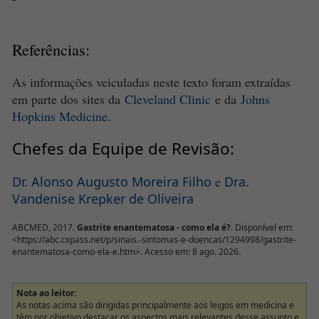
Referências:
As informações veiculadas neste texto foram extraídas
em parte dos sites da
Cleveland Clinic
e da
Johns
Hopkins Medicine
.
Chefes da Equipe de Revisão:
Dr. Alonso Augusto Moreira Filho
e
Dra.
Vandenise Krepker de Oliveira
ABCMED, 2017.
Gastrite enantematosa - como ela é?
. Disponível em:
<https://abc.cxpass.net/p/sinais.-sintomas-e-doencas/1294998/gastrite-
enantematosa-como-ela-e.htm>. Acesso em: 8 ago. 2026.
Nota ao leitor:
As notas acima são dirigidas principalmente aos leigos em medicina e
têm por objetivo destacar os aspectos mais relevantes desse assunto e