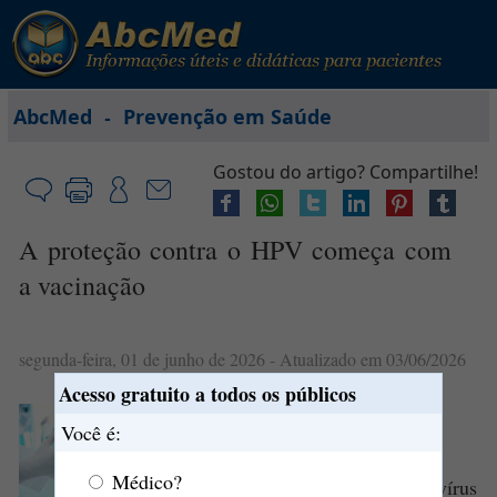
-
AbcMed
Prevenção em Saúde
Gostou do artigo? Compartilhe!
A proteção contra o HPV começa com
a vacinação
segunda-feira, 01 de junho de 2026
- Atualizado em 03/06/2026
Acesso gratuito a todos os públicos
A
vacina
contra o HPV é uma das
Você é:
formas mais eficazes de prevenir
Médico?
infecções
pelos tipos de papilomavírus