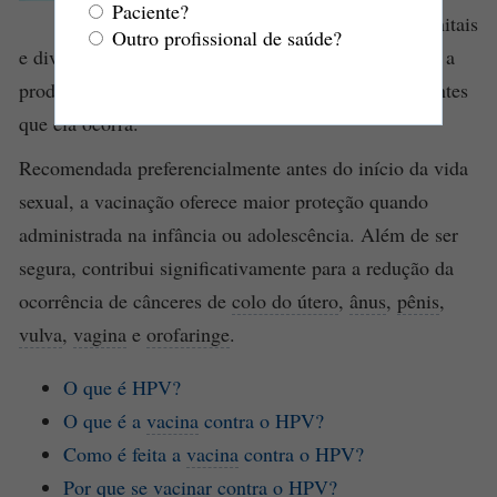
Paciente?
humano associados a verrugas genitais
Outro profissional de saúde?
e diversos tipos de
câncer
. Ela estimula o organismo a
produzir
anticorpos
capazes de impedir a
infecção
antes
que ela ocorra.
Recomendada preferencialmente antes do início da vida
sexual, a vacinação oferece maior proteção quando
administrada na infância ou adolescência. Além de ser
segura, contribui significativamente para a redução da
ocorrência de cânceres de
colo do útero
,
ânus
,
pênis
,
vulva
,
vagina
e
orofaringe
.
O que é HPV?
O que é a
vacina
contra o HPV?
Como é feita a
vacina
contra o HPV?
Por que se vacinar contra o HPV?