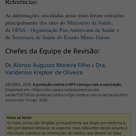
Referências:
As informações veiculadas neste texto foram extraídas
principalmente dos sites do
Ministério da Saúde
,
da
OPAS - Organização Pan-Americana de Saúde
e
da
Secretaria de Saúde do Estado Minas Gerais
.
Chefes da Equipe de Revisão:
Dr. Alonso Augusto Moreira Filho
e
Dra.
Vandenise Krepker de Oliveira
ABCMED, 2026.
A proteção contra o HPV começa com a vacinação
.
Disponível em: <https://abc.cxpass.net/p/prevencao-em-
saude/1507365/a-protecao-contra-o-hpv-comeca-com-a-vacinacao.htm>.
Acesso em: 10 ago. 2026.
Nota ao leitor:
As notas acima são dirigidas principalmente aos leigos em medicina e
têm por objetivo destacar os aspectos mais relevantes desse assunto e
não visam substituir as orientações do médico, que devem ser tidas