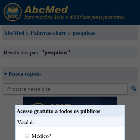
AbcMed
>
Palavras-chave
>
pesquisas
"pesquisas"
Resultados para
:
Busca rápida
Acesso gratuito a todos os públicos
Você é:
Médico?