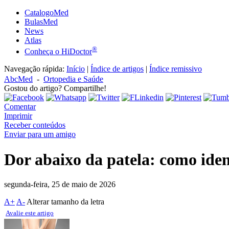
CatalogoMed
BulasMed
News
Atlas
®
Conheça o HiDoctor
Navegação rápida:
Início
|
Índice de artigos
|
Índice remissivo
AbcMed
-
Ortopedia e Saúde
Gostou do artigo? Compartilhe!
Comentar
Imprimir
Receber conteúdos
Enviar para um amigo
Dor abaixo da patela: como ident
segunda-feira, 25 de maio de 2026
A+
A-
Alterar tamanho da letra
Avalie este artigo