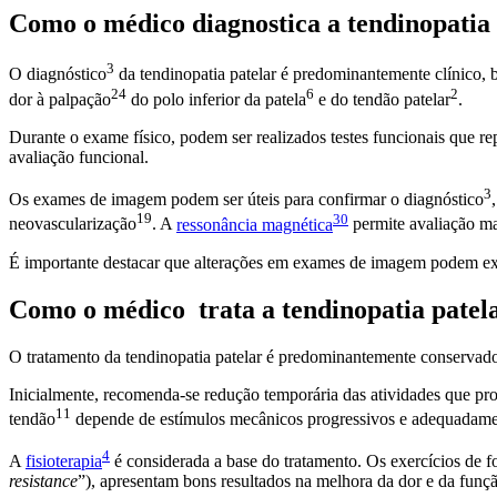
Como o médico diagnostica a tendinopatia
3
O
diagnóstico
da tendinopatia patelar é predominantemente clínico, 
24
6
2
dor à
palpação
do polo inferior da
patela
e do
tendão patelar
.
Durante o exame físico, podem ser realizados testes funcionais que 
avaliação funcional.
3
Os exames de imagem podem ser úteis para confirmar o
diagnóstico
19
30
neovascularização
. A
ressonância magnética
permite avaliação ma
É importante destacar que alterações em exames de imagem podem exi
Como o médico trata a tendinopatia patel
O tratamento da tendinopatia patelar é predominantemente conservador
Inicialmente, recomenda-se redução temporária das atividades que pro
11
tendão
depende de estímulos mecânicos progressivos e adequadame
4
A
fisioterapia
é considerada a base do tratamento. Os exercícios de f
resistance
”), apresentam bons resultados na melhora da dor e da funç