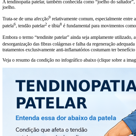
A tendinopatia patelar, também conhecida como “joelho do saltador”,
joelho.
9
Trata-se de uma
afecção
relativamente comum, especialmente entre atl
6
2
8
patela
,
tendão patelar
e
tíbia
é fundamental para movimentos como ca
Embora o termo “tendinite patelar” ainda seja amplamente utilizado, 
desorganização das fibras colágenas e falha da regeneração adequad
tratamentos exclusivamente anti-inflamatórios costumam ter benefício 
Veja o resumo da condição no infográfico abaixo (clique sobre a image