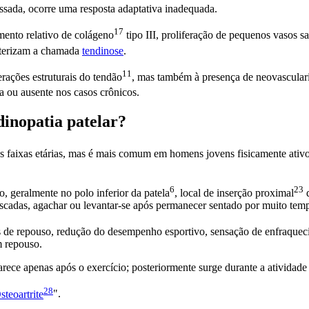
ssada, ocorre uma resposta adaptativa inadequada.
17
mento relativo de
colágeno
tipo III, proliferação de pequenos
vasos s
acterizam a chamada
tendinose
.
11
erações estruturais do
tendão
, mas também à presença de
neovascular
ta ou ausente nos casos crônicos.
ndinopatia patelar?
es faixas etárias, mas é mais comum em homens jovens fisicamente ativ
6
23
ho, geralmente no polo inferior da
patela
, local de inserção
proximal
 escadas, agachar ou levantar-se após permanecer sentado por muito tem
de repouso, redução do desempenho esportivo, sensação de enfraqueci
m repouso.
rece apenas após o exercício; posteriormente surge durante a atividade f
28
steoartrite
".