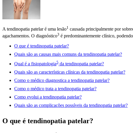
1
A tendinopatia patelar é uma
lesão
causada principalmente por sobrec
3
agachamentos. O
diagnóstico
é predominantemente clínico, podendo
O que é tendinopatia patelar?
Quais são as causas mais comuns da tendinopatia patelar?
5
Qual é a
fisiopatologia
da tendinopatia patelar?
Quais são as características clínicas da tendinopatia patelar?
Como o médico diagnostica a tendinopatia patelar?
Como o médico trata a tendinopatia patelar?
Como evolui a tendinopatia patelar?
Quais são as complicações possíveis da tendinopatia patelar?
O que é tendinopatia patelar?