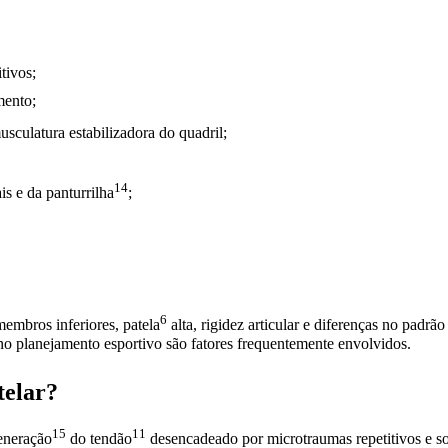
tivos;
mento;
sculatura estabilizadora do quadril;
14
ais e da
panturrilha
;
6
membros inferiores,
patela
alta, rigidez articular e diferenças no padr
 no planejamento esportivo são fatores frequentemente envolvidos.
telar?
15
11
eneração
do
tendão
desencadeado por microtraumas repetitivos e s