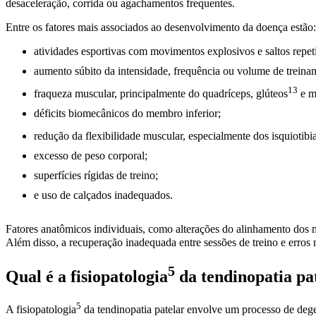
desaceleração, corrida ou agachamentos frequentes.
Entre os fatores mais associados ao desenvolvimento da doença estão:
atividades esportivas com movimentos explosivos e saltos repeti
aumento súbito da intensidade, frequência ou volume de treina
13
fraqueza muscular, principalmente do quadríceps,
glúteos
e mu
déficits biomecânicos do membro inferior;
redução da flexibilidade muscular, especialmente dos isquiotibi
excesso de peso corporal;
superfícies rígidas de treino;
e uso de calçados inadequados.
Fatores anatômicos individuais, como alterações do alinhamento dos 
Além disso, a recuperação inadequada entre sessões de treino e erros
5
Qual é a
fisiopatologia
da tendinopatia pa
5
A
fisiopatologia
da tendinopatia patelar envolve um processo de
deg