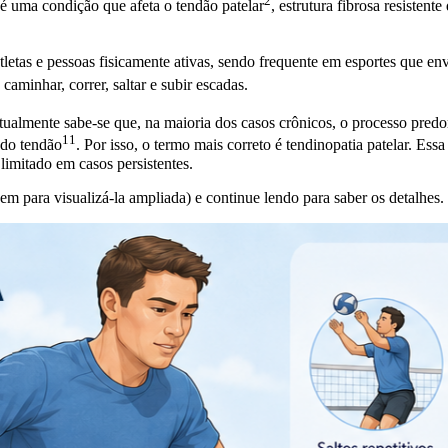
2
 é uma condição que afeta o
tendão patelar
, estrutura fibrosa resistent
etas e pessoas fisicamente ativas, sendo frequente em esportes que env
minhar, correr, saltar e subir escadas.
atualmente sabe-se que, na maioria dos casos crônicos, o processo pred
11
a do
tendão
. Por isso, o termo mais correto é tendinopatia patelar. Es
limitado em casos persistentes.
m para visualizá-la ampliada) e continue lendo para saber os detalhes.