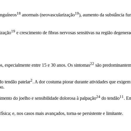
18
19
anguíneos
anormais (
neovascularização
), aumento da substância fu
19
ização
e crescimento de fibras nervosas sensitivas na região degener
22
os, especialmente entre 15 e 30 anos. Os
sintomas
são predominanteme
2
do
tendão patelar
. A dor costuma piorar durante atividades que exigem
po.
24
11
mento do joelho e sensibilidade dolorosa à
palpação
do
tendão
. E
ísica; e, nos casos mais avançados, torna-se persistente e limitante.