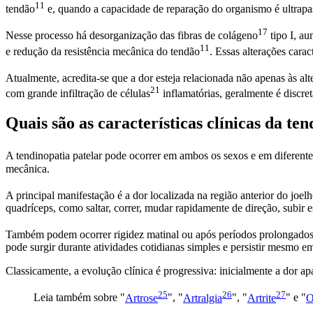
11
tendão
e, quando a capacidade de reparação do organismo é ultrapa
17
Nesse processo há desorganização das fibras de
colágeno
tipo I, au
11
e redução da resistência mecânica do
tendão
. Essas alterações car
Atualmente, acredita-se que a dor esteja relacionada não apenas às alt
21
com grande infiltração de
células
inflamatórias, geralmente é discre
Quais são as características clínicas da te
A tendinopatia patelar pode ocorrer em ambos os sexos e em diferent
mecânica.
A principal manifestação é a dor localizada na região anterior do joel
quadríceps, como saltar, correr, mudar rapidamente de direção, subir
Também podem ocorrer rigidez matinal ou após períodos prolongados 
pode surgir durante atividades cotidianas simples e persistir mesmo e
Classicamente, a evolução clínica é progressiva: inicialmente a dor apa
25
26
27
Leia também sobre "
Artrose
", "
Artralgia
", "
Artrite
" e "
O