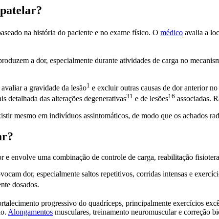
 patelar?
baseado na história do paciente e no exame físico. O
médico
avalia a loc
reproduzem a dor, especialmente durante atividades de carga no mecani
1
, avaliar a gravidade da
lesão
e excluir outras causas de dor anterior no
31
16
is detalhada das alterações
degenerativas
e de
lesões
associadas. Ra
stir mesmo em indivíduos assintomáticos, de modo que os achados radi
ar?
 e envolve uma combinação de controle de carga, reabilitação fisiotera
vocam dor, especialmente saltos repetitivos, corridas intensas e exerc
nte dosados.
ortalecimento progressivo do quadríceps, principalmente exercícios exc
ão.
Alongamentos
musculares, treinamento neuromuscular e correção b