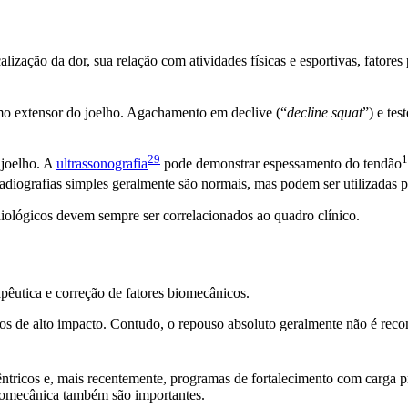
alização da dor, sua relação com atividades físicas e esportivas, fatore
smo extensor do joelho. Agachamento em declive (“
decline squat
”) e tes
29
1
 joelho. A
ultrassonografia
pode demonstrar espessamento do
tendão
diografias simples geralmente são normais, mas podem ser utilizadas pa
ológicos devem sempre ser correlacionados ao quadro clínico.
pêutica e correção de fatores biomecânicos.
ícios de alto impacto. Contudo, o repouso absoluto geralmente não é re
êntricos e, mais recentemente, programas de fortalecimento com carga p
iomecânica também são importantes.