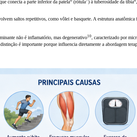
6
7
8
e que conecta a parte inferior da
patela
(
rótula
) à tuberosidade da
tíbia
olvem saltos repetitivos, como vôlei e basquete. A estrutura anatômica
10
ominante não é inflamatório, mas
degenerativo
, caracterizado por micr
sa distinção é importante porque influencia diretamente a abordagem
tera