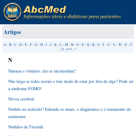
Artigos
A
-
B
-
C
-
D
-
E
-
F
-
G
-
H
-
I
-
J
-
K
-
L
-
M
- N -
O
-
P
-
Q
-
R
-
S
-
T
-
U
-
V
-
W
-
X
-
Y
-
Z
-
0-9
-
*
N
Náuseas e vômitos: eles te incomodam?
Não larga as redes sociais e tem medo de estar por fora de algo? Pode ser
a síndrome FOMO!
Névoa cerebral
Nódulo no testículo? Entenda os sinais, o diagnóstico e o tratamento do
seminoma
Nódulos da Tireóide