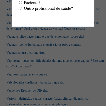
Vacina da gripe
Paciente?
Outro profissional de saúde?
Vacina Sabin: o que é? O que ela evita? Quem deve tomar? Quem não
deve tomar? Qual a efetividade da vacina? Quais os riscos?
Vacina Salk: o que é? O que ela evita? Quem deve tomar? Quem não
deve tomar? Qual a efetividade da vacina? Quais os riscos?
Vacina tríplice bacteriana: o que devemos saber sobre ela?
Vacinas - como funcionam e quais são os prós e contras
Vacinas contra o coronavírus
Vaginismo: você tem dificuldades durante a penetração vaginal? Isso tem
cura? O que fazer?
Vaginose bacteriana - o que é?
Valvulopatias cardíacas - entenda o que são
Vandenise Krepker de Oliveira
Varíola - definição, causas, características clínica, diagnóstico,
tratamento, prevenção, possíveis complicações