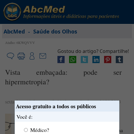
-
AbcMed
Saúde dos Olhos
Atalho: 6KWQVVV
Gostou do artigo? Compartilhe!
Vista embaçada: pode ser
hipermetropia?
sexta-feira, 10 de agosto de 2012
- Atualizado em 26/09/2013
Acesso gratuito a todos os públicos
Você é:
O que é
hipermetropia
?
Médico?
A
hipermetropia
é uma alteração na