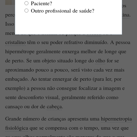
Paciente?
focalização das imagens dos objetos
Outro profissional de saúde?
percebidos, a qual passa a se formar para além da
retina
.
Isso acontece ou porque o
globo ocular
é um pouco
menor do que o normal ou porque a
córnea
ou o
cristalino
têm o seu poder refrativo diminuído. A pessoa
hipermétrope geralmente enxerga melhor de longe que
de perto. Se um objeto situado longe do
olho
for se
aproximando pouco a pouco, será visto cada vez mais
embaçado. Ao tentar enxergar de perto (para ler, por
exemplo) a pessoa não consegue focalizar a imagem e
sente desconforto visual, geralmente referido como
cansaço ou dor de
cabeça
.
Grande número de crianças apresenta uma
hipermetropia
fisiológica
que se compensa com o tempo, uma vez que
os seus
olhos
normalmente são menores do que o que