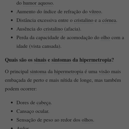
do
humor aquoso
.
Aumento do índice de refração do
vítreo
.
Distância excessiva entre o
cristalino
e a
córnea
.
Ausência do
cristalino
(afacia).
Perda da capacidade de acomodação do
olho
com a
idade (vista cansada).
Quais são os
sinais
e
sintomas
da
hipermetropia
?
O principal
sintoma
da
hipermetropia
é uma
visão
mais
embaçada de perto e mais nítida de longe, mas também
podem ocorrer:
Dores de
cabeça
.
Cansaço ocular.
Sensação de peso ao redor dos
olhos
.
Ardor
.