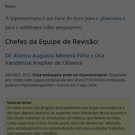
bons.
A
hipermetropia
é um
fator de risco
para o
glaucoma
e
para a
ambliopia
(
olho
preguiçoso).
Chefes da Equipe de Revisão:
Dr. Alonso Augusto Moreira Filho
e
Dra.
Vandenise Krepker de Oliveira
ABCMED, 2012.
Vista embaçada: pode ser hipermetropia?
. Disponível
em: <https://abc.cxpass.net/p/saude-dos-olhos/313070/vista-embacada-
pode-ser-hipermetropia.htm>. Acesso em: 7 ago. 2026.
Nota ao leitor:
As notas acima são dirigidas principalmente aos leigos em medicina e
têm por objetivo destacar os aspectos mais relevantes desse assunto e
não visam substituir as orientações do médico, que devem ser tidas
como superiores a elas. Sendo assim, elas não devem ser utilizadas
para autodiagnóstico ou automedicação nem para subsidiar trabalhos
que requeiram rigor científico.