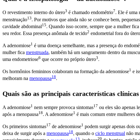
3
7
O revestimento interno do
útero
é chamado
endométrio
. Ele é uma 
13
menstruação
. Por motivos que ainda não se conhece bem, pequena
15
cavidade abdominal
. Quando isso ocorre, sempre que a mulher fic
2
seu redor. Essa presença anômala de
tecido
endometrial fora do
úter
1
A
adenomiose
é uma doença semelhante, mas a presença do
endomét
mulher fica
menstruada
, também há um sangramento dentro da muscu
6
3
uma
endometriose
que ocorre no próprio
útero
.
1
Os hormônios femininos colaboram na formação da
adenomiose
e is
18
melhoram na
menopausa
.
Quais são as principais características clínica
1
17
A
adenomiose
nem sempre provoca
sintomas
ou eles são apenas l
18
1
após a
menopausa
. A
adenomiose
é mais comum entre mulheres de 
17
1
Os primeiros
sintomas
de
adenomiose
podem surgir apenas dois ou
18
deixa de surgir após a
menopausa
, quando o
ciclo menstrual
não ma
13
20