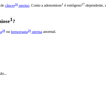
26
1
27
o de
câncer
uterino
. Como a
adenomiose
é
estrógeno
-dependente, 
1
iose
?
28
29
ia
ou
hemorragia
uterina
anormal.
ão...