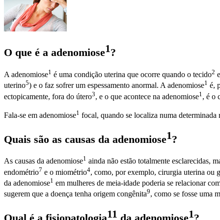
1
O que é a
adenomiose
?
1
2
A
adenomiose
é uma condição uterina que ocorre quando o
tecido
e
5
1
uterino
) e o faz sofrer um espessamento anormal. A
adenomiose
é, 
3
1
ectopicamente, fora do
útero
, e o que acontece na
adenomiose
, é o
1
Fala-se em
adenomiose
focal, quando se localiza numa determinada
1
Quais são as causas da
adenomiose
?
1
As causas da
adenomiose
ainda não estão totalmente esclarecidas, m
7
4
endométrio
e o
miométrio
, como, por exemplo, cirurgia uterina ou
1
da
adenomiose
em mulheres de meia-idade poderia se relacionar co
9
sugerem que a doença tenha origem
congênita
, como se fosse uma
m
11
1
Qual é a
fisiopatologia
da
adenomiose
?