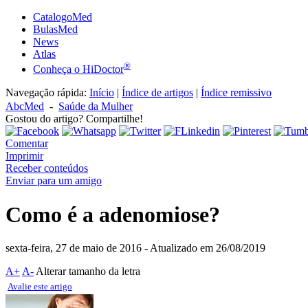
CatalogoMed
BulasMed
News
Atlas
®
Conheça o HiDoctor
Navegação rápida:
Início
|
Índice de artigos
|
Índice remissivo
AbcMed
-
Saúde da Mulher
Gostou do artigo? Compartilhe!
Comentar
Imprimir
Receber conteúdos
Enviar para um amigo
Como é a adenomiose?
sexta-feira, 27 de maio de 2016
- Atualizado em 26/08/2019
A+
A-
Alterar tamanho da letra
Avalie este artigo