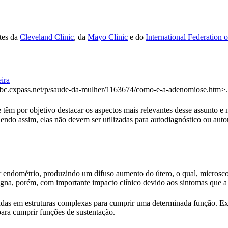
ites da
Cleveland Clinic
, da
Mayo Clinic
e do
International Federation 
ira
/abc.cxpass.net/p/saude-da-mulher/1163674/como-e-a-adenomiose.htm>.
têm por objetivo destacar os aspectos mais relevantes desse assunto e n
Sendo assim, elas não devem ser utilizadas para autodiagnóstico ou au
r endométrio, produzindo um difuso aumento do útero, o qual, microsc
enigna, porém, com importante impacto clínico devido aos sintomas qu
zadas em estruturas complexas para cumprir uma determinada função. Ex
ara cumprir funções de sustentação.