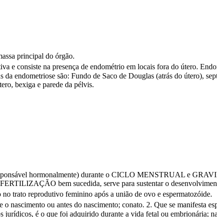
assa principal do órgão.
a e consiste na presença de endométrio em locais fora do útero. Endom
da endometriose são: Fundo de Saco de Douglas (atrás do útero), septo
tero, bexiga e parede da pélvis.
(responsável hormonalmente) durante o CICLO MENSTRUAL e GRAVI
ERTILIZAÇÃO bem sucedida, serve para sustentar o desenvolviment
no trato reprodutivo feminino após a união de ovo e espermatozóide.
de o nascimento ou antes do nascimento; conato. 2. Que se manifesta esp
urídicos, é o que foi adquirido durante a vida fetal ou embrionária; n