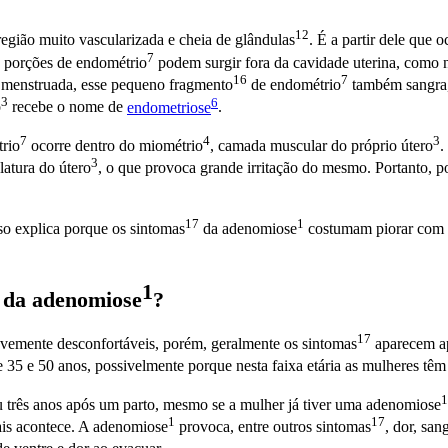
12
região muito vascularizada e cheia de
glândulas
. É a partir dele que 
7
s porções de
endométrio
podem surgir fora da cavidade uterina, como 
16
7
a menstruada, esse pequeno
fragmento
de
endométrio
também sangra,
3
6
o
recebe o nome de
endometriose
.
7
4
3
rio
ocorre dentro do
miométrio
, camada muscular do próprio
útero
.
3
latura do
útero
, o que provoca grande irritação do mesmo. Portanto, p
17
1
so explica porque os
sintomas
da
adenomiose
costumam piorar com o
1
s da
adenomiose
?
17
evemente desconfortáveis, porém, geralmente os
sintomas
aparecem a
35 e 50 anos, possivelmente porque nesta faixa etária as mulheres têm
1
 três anos após um parto, mesmo se a mulher já tiver uma
adenomiose
1
17
is acontece. A
adenomiose
provoca, entre outros
sintomas
, dor, sa