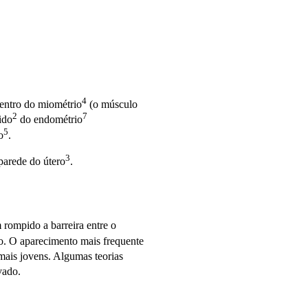
4
 dentro do
miométrio
(o
músculo
2
7
ido
do
endométrio
5
o
.
3
 parede do
útero
.
rompido a barreira entre o
o. O aparecimento mais frequente
ais jovens. Algumas teorias
vado.