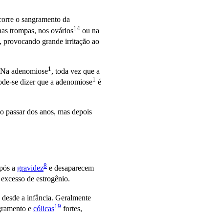
ocorre o sangramento da
14
nas trompas, nos
ovários
ou na
 provocando grande irritação ao
1
 Na
adenomiose
, toda vez que a
1
ode-se dizer que a
adenomiose
é
 passar dos anos, mas depois
8
pós a
gravidez
e desaparecem
 excesso de estrogênio.
desde a infância. Geralmente
19
ngramento e
cólicas
fortes,