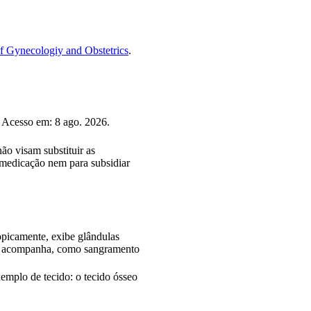
of Gynecologiy and Obstetrics
.
 Acesso em: 8 ago. 2026.
ão visam substituir as
tomedicação nem para subsidiar
opicamente, exibe glândulas
e a acompanha, como sangramento
emplo de tecido: o tecido ósseo