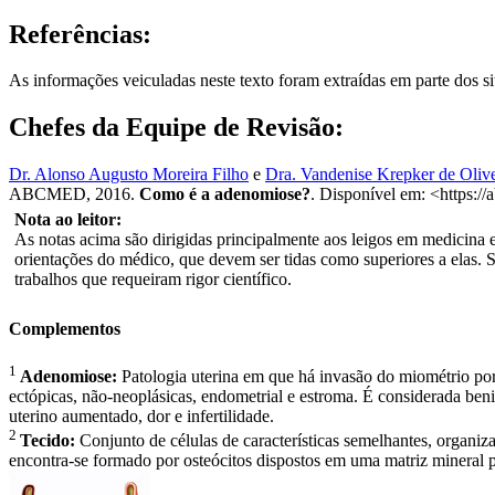
Referências:
As informações veiculadas neste texto foram extraídas em parte dos s
Chefes da Equipe de Revisão:
Dr. Alonso Augusto Moreira Filho
e
Dra. Vandenise Krepker de Olive
ABCMED, 2016.
Como é a adenomiose?
. Disponível em: <https:/
Nota ao leitor:
As notas acima são dirigidas principalmente aos leigos em medicina e 
orientações do médico, que devem ser tidas como superiores a elas. 
trabalhos que requeiram rigor científico.
Complementos
1
Adenomiose:
Patologia uterina em que há invasão do miométrio po
ectópicas, não-neoplásicas, endometrial e estroma. É considerada b
uterino aumentado, dor e infertilidade.
2
Tecido:
Conjunto de células de características semelhantes, organi
encontra-se formado por osteócitos dispostos em uma matriz mineral p