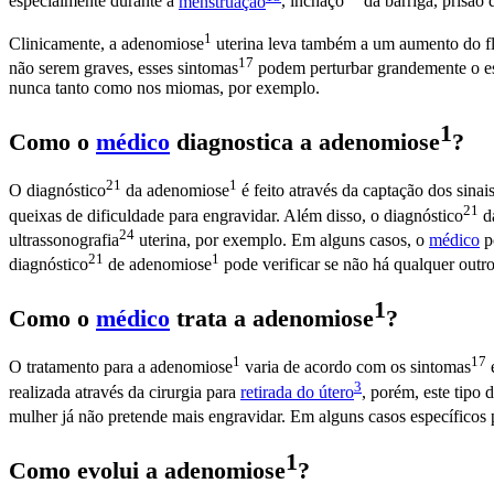
especialmente durante a
menstruação
,
inchaço
da barriga, prisão 
1
Clinicamente, a
adenomiose
uterina leva também a um aumento do f
17
não serem graves, esses
sintomas
podem perturbar grandemente o est
nunca tanto como nos miomas, por exemplo.
1
Como o
médico
diagnostica a
adenomiose
?
21
1
O
diagnóstico
da
adenomiose
é feito através da captação dos
sinai
21
queixas de dificuldade para engravidar. Além disso, o
diagnóstico
da
24
ultrassonografia
uterina, por exemplo. Em alguns casos, o
médico
p
21
1
diagnóstico
de
adenomiose
pode verificar se não há qualquer outro
1
Como o
médico
trata a
adenomiose
?
1
17
O tratamento para a
adenomiose
varia de acordo com os
sintomas
e
3
realizada através da cirurgia para
retirada do
útero
, porém, este tipo 
mulher já não pretende mais engravidar. Em alguns casos específicos 
1
Como evolui a
adenomiose
?