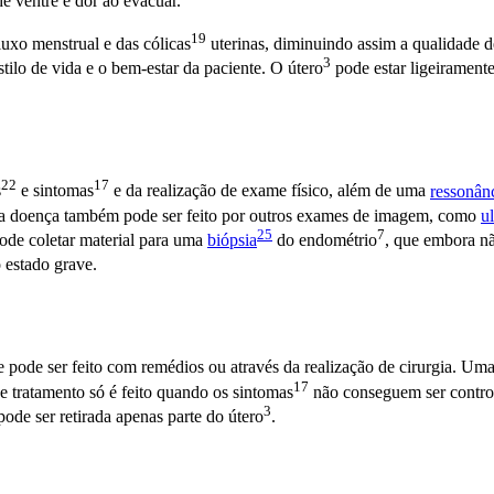
de ventre e dor ao evacuar.
19
luxo menstrual e das
cólicas
uterinas, diminuindo assim a qualidade d
3
ilo de vida e o bem-estar da paciente. O
útero
pode estar ligeiramen
22
17
s
e
sintomas
e da realização de exame físico, além de uma
ressonân
 doença também pode ser feito por outros exames de imagem, como
u
25
7
ode coletar material para uma
biópsia
do
endométrio
, que embora nã
 estado grave.
 pode ser feito com remédios ou através da realização de cirurgia. Uma
17
de tratamento só é feito quando os
sintomas
não conseguem ser contro
3
pode ser retirada apenas parte do
útero
.