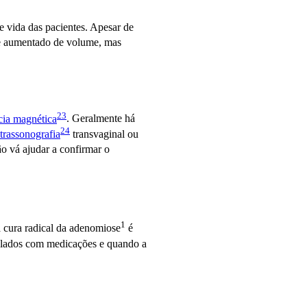
e vida das pacientes. Apesar de
te aumentado de volume, mas
23
cia magnética
. Geralmente há
24
ltrassonografia
transvaginal ou
o vá ajudar a confirmar o
1
 cura radical da
adenomiose
é
lados com medicações e quando a