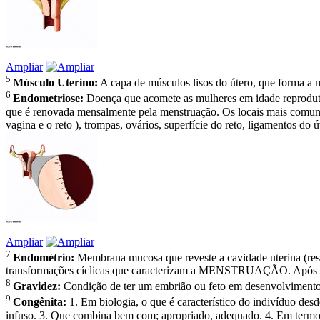
Ampliar
5
Músculo Uterino:
A capa de músculos lisos do útero, que forma a m
6
Endometriose:
Doença que acomete as mulheres em idade reprodutiv
que é renovada mensalmente pela menstruação. Os locais mais comuns 
vagina e o reto ), trompas, ovários, superfície do reto, ligamentos do ú
Ampliar
7
Endométrio:
Membrana mucosa que reveste a cavidade uterina 
transformações cíclicas que caracterizam a MENSTRUAÇÃO. Após F
8
Gravidez:
Condição de ter um embrião ou feto em desenvolvimento 
9
Congênita:
1. Em biologia, o que é característico do indivíduo des
infuso. 3. Que combina bem com; apropriado, adequado. 4. Em termos j