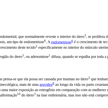
3
ndometrial, que normalmente reveste o interior do
útero
, se prolifera
6
6
pois, um tipo de
endometriose
. A
endometriose
é o crescimento de
tec
2
 crescimento deste
tecido
especificamente no interior do
músculo uterin
3
1
 região do
útero
, ou
adenomiose
difusa, quando se espalha por toda a
3
as pensa-se que ela possa ser causada por traumas no
útero
que tenham 
8
 ginecológica, mais de uma
gravidez
ao longo da vida ou parto cesarian
m uma maior exposição ao estrogênio em comparação com as mulheres m
10
3
alformação
do
útero
na fase embrionária, mas isso não está compro