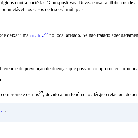
rigidos contra bactérias Gram-positivas. Deve-se usar antibióticos de a
8
l ou injetável nos casos de
lesões
múltiplas.
22
pode deixar uma
cicatriz
no local afetado. Se não tratado adequadamen
e higiene e de prevenção de doenças que possam comprometer a
imunid
?
27
e compromete os
rins
, devido a um fenômeno alérgico relacionado aos
25
e
".