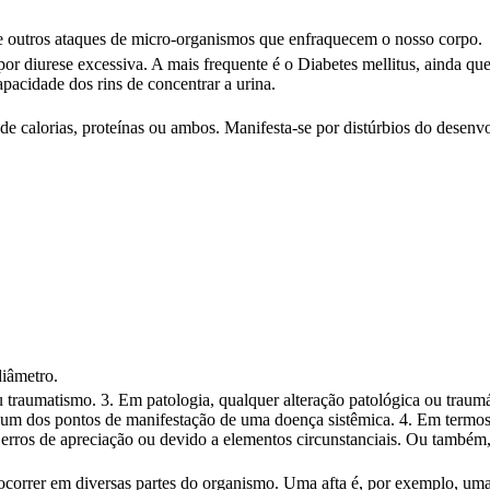
e outros ataques de micro-organismos que enfraquecem o nosso corpo.
 diurese excessiva. A mais frequente é o Diabetes mellitus, ainda que 
apacidade dos rins de concentrar a urina.
de calorias, proteínas ou ambos. Manifesta-se por distúrbios do desenvo
diâmetro.
ou traumatismo. 3. Em patologia, qualquer alteração patológica ou traum
m dos pontos de manifestação de uma doença sistêmica. 4. Em termos j
 erros de apreciação ou devido a elementos circunstanciais. Ou também,
correr em diversas partes do organismo. Uma afta é, por exemplo, uma 