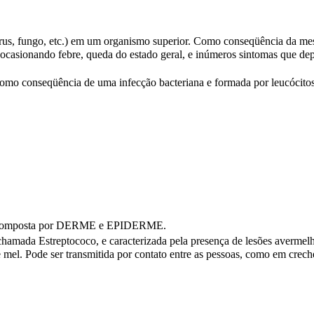
írus, fungo, etc.) em um organismo superior. Como conseqüência da m
 ocasionando febre, queda do estado geral, e inúmeros sintomas que d
omo conseqüência de uma infecção bacteriana e formada por leucócito
e. Composta por DERME e EPIDERME.
chamada Estreptococo, e caracterizada pela presença de lesões avermel
mel. Pode ser transmitida por contato entre as pessoas, como em crech