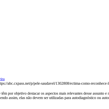
ira
ttps://abc.cxpass.net/p/pele-saudavel/1302808/ectima-como-reconhece-
têm por objetivo destacar os aspectos mais relevantes desse assunto e n
Sendo assim, elas não devem ser utilizadas para autodiagnóstico ou au