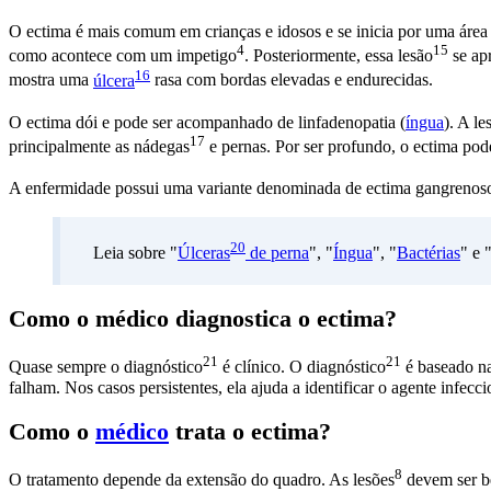
O ectima é mais comum em crianças e idosos e se inicia por uma áre
4
15
como acontece com um
impetigo
. Posteriormente, essa
lesão
se apr
16
mostra uma
úlcera
rasa com bordas elevadas e endurecidas.
O ectima dói e pode ser acompanhado de linfadenopatia (
íngua
). A
le
17
principalmente as
nádegas
e pernas. Por ser profundo, o ectima pode
A enfermidade possui uma variante denominada de ectima gangrenos
20
Leia sobre "
Úlceras
de perna
", "
Íngua
", "
Bactérias
" e 
Como o médico diagnostica o ectima?
21
21
Quase sempre o
diagnóstico
é clínico. O
diagnóstico
é baseado na
falham. Nos casos persistentes, ela ajuda a identificar o agente infecci
Como o
médico
trata o ectima?
8
O tratamento depende da extensão do quadro. As
lesões
devem ser b