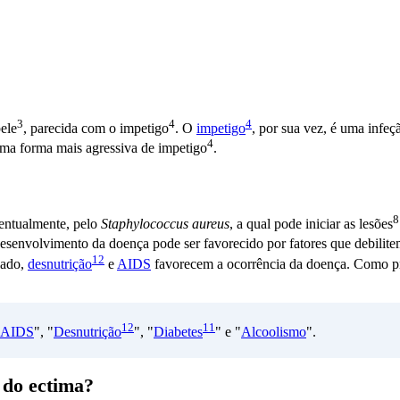
3
4
4
ele
, parecida com o
impetigo
. O
impetigo
, por sua vez, é uma infe
4
uma forma mais agressiva de
impetigo
.
8
ventualmente, pelo
Staphylococcus aureus
, a qual pode iniciar as
lesões
desenvolvimento da doença pode ser favorecido por fatores que debilit
12
lado,
desnutrição
e
AIDS
favorecem a ocorrência da doença. Como pri
12
11
AIDS
", "
Desnutrição
", "
Diabetes
" e "
Alcoolismo
".
s do ectima?