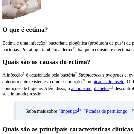
O que é ectima?
1
2
Ectima é uma
infecção
bacteriana piogênica (produtora de
pus
) da
p
6
bactérias. Por atingir também a
derme
, há quem considere o ectima 
Quais são as causas do ectima?
1
7
A
infecção
é ocasionada pela
bactéria
Streptococcus pyogenes
e, e
9
anteriormente existentes, como
escoriações
ou
picadas de inseto
. O 
11
condições de higiene. Além disso, o
alcoolismo
,
diabetes
descontro
se a imunodepressão.
4
Saiba mais sobre "
Impetigo
", "
Picadas de pernilongo
", "
Quais são as principais características clínica