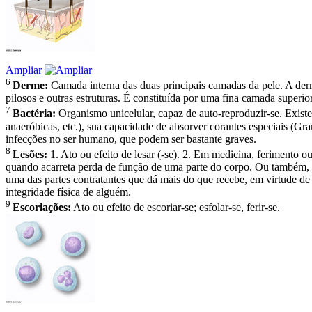
Ampliar
6
Derme:
Camada interna das duas principais camadas da pele. A derm
pilosos e outras estruturas. É constituída por uma fina camada superi
7
Bactéria:
Organismo unicelular, capaz de auto-reproduzir-se. Existem
anaeróbicas, etc.), sua capacidade de absorver corantes especiais (G
infecções no ser humano, que podem ser bastante graves.
8
Lesões:
1. Ato ou efeito de lesar (-se). 2. Em medicina, ferimento o
quando acarreta perda de função de uma parte do corpo. Ou também, u
uma das partes contratantes que dá mais do que recebe, em virtude de
integridade física de alguém.
9
Escoriações:
Ato ou efeito de escoriar-se; esfolar-se, ferir-se.