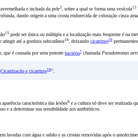
3
13
a avermelhada e inchada da
pele
, sobre a qual se forma uma
vesícula
ofunda, dando origem a uma crosta endurecida de coloração cinza amare
15
são
pode ser única ou múltipla e a localização mais frequente é na met
18
19
 atingir até a
gordura subcutânea
, deixando
cicatrizes
permanentes
7
o, que é causada por uma potente
bactéria
chamada
Pseudomonas aer
19
"
Cicatrização e
cicatrizes
".
8
 aparência característica das
lesões
e a cultura só deve ser realizada 
oso e a determinar sua sensibilidade aos antibióticos.
em lavadas com água e sabão e as crostas removidas após o amolecim