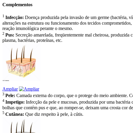
Complementos
1
Infecção:
Doença produzida pela invasão de um germe (bactéria, v
alterações na estrutura ou funcionamento dos tecidos comprometidos,
reação imunológica perante o mesmo.
2
Pus:
Secreção amarelada, freqüentemente mal cheirosa, produzida c
plasma, bactérias, proteínas, etc.
Ampliar
3
Pele:
Camada externa do corpo, que o protege do meio ambient
4
Impetigo:
Infecção da pele e mucosas, produzida por uma bactéria 
bolhas que contém pus e que, ao romper-se, deixam uma crosta cor de 
5
Cutânea:
Que diz respeito à pele, à cútis.