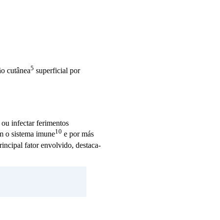
5
ção
cutânea
superficial por
ou infectar ferimentos
10
em o
sistema imune
e por más
ncipal fator envolvido, destaca-