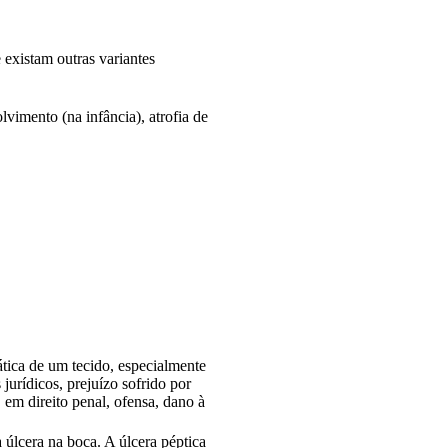
existam outras variantes
lvimento (na infância), atrofia de
ática de um tecido, especialmente
urídicos, prejuízo sofrido por
 em direito penal, ofensa, dano à
úlcera na boca. A úlcera péptica