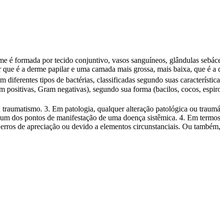
e é formada por tecido conjuntivo, vasos sanguíneos, glândulas sebácea
or que é a derme papilar e uma camada mais grossa, mais baixa, que é a d
 diferentes tipos de bactérias, classificadas segundo suas característic
ram positivas, Gram negativas), segundo sua forma (bacilos, cocos, espi
u traumatismo. 3. Em patologia, qualquer alteração patológica ou traum
m dos pontos de manifestação de uma doença sistêmica. 4. Em termos j
 erros de apreciação ou devido a elementos circunstanciais. Ou também,