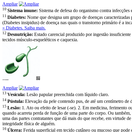
Ampliar
10
Sistema imune:
Sistema de defesa do organismo contra infecções 
11
Diabetes:
Nome que designa um grupo de doenças caracterizadas por
(Diabetes insipidus) de doença nas quais o transtorno primário é a inc
» Diabetes. Saiba mais.
12
Desnutrição:
Estado carencial produzido por ingestão insuficiente 
tecidos músculo-esqueléticos e caquexia.
Ampliar
13
Vesícula:
Lesão papular preenchida com líquido claro.
14
Pústula:
Elevação da pele contendo pus, de até um centímetro de 
15
Lesão:
1. Ato ou efeito de lesar (-se). 2. Em medicina, ferimento 
quando acarreta perda de função de uma parte do corpo. Ou também, u
uma das partes contratantes que dá mais do que recebe, em virtude de
integridade física de alguém.
16
Úlcera:
Ferida superficial em tecido cutâneo ou mucoso que pode o