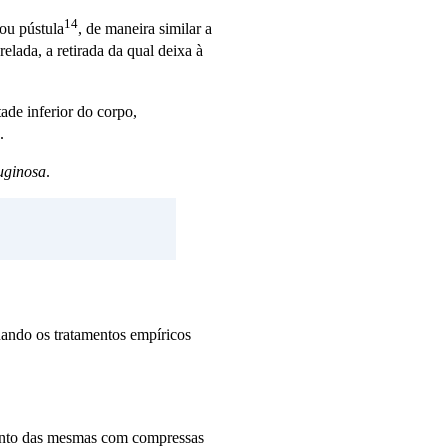
14
ou
pústula
, de maneira similar a
lada, a retirada da qual deixa à
ade inferior do corpo,
.
uginosa
.
quando os tratamentos empíricos
ento das mesmas com compressas