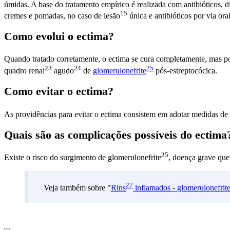
úmidas. A base do tratamento empírico é realizada com antibióticos, di
15
cremes e pomadas, no caso de
lesão
única e antibióticos por via ora
Como evolui o ectima?
Quando tratado corretamente, o ectima se cura completamente, mas 
23
24
25
quadro
renal
agudo
de
glomerulonefrite
pós-estreptocócica.
Como evitar o ectima?
As providências para evitar o ectima consistem em adotar medidas d
Quais são as complicações possíveis do ectima
25
Existe o risco do surgimento de
glomerulonefrite
, doença grave qu
27
Veja também sobre "
Rins
inflamados -
glomerulonefrit