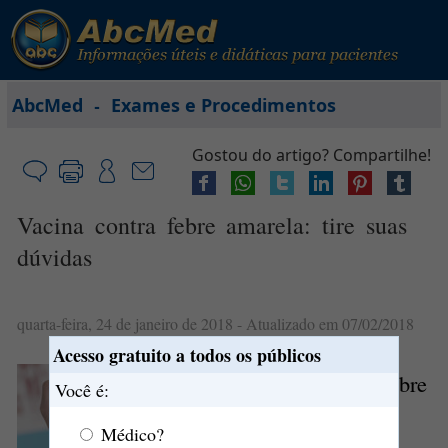
-
AbcMed
Exames e Procedimentos
Gostou do artigo? Compartilhe!
Vacina contra febre amarela: tire suas
dúvidas
quarta-feira, 24 de janeiro de 2018
- Atualizado em 07/02/2018
Acesso gratuito a todos os públicos
O que é a
vacina
contra a
febre
Você é:
amarela
?
Médico?