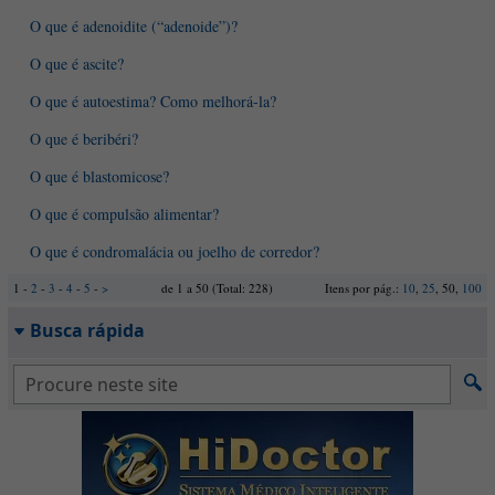
O que é adenoidite (“adenoide”)?
O que é ascite?
O que é autoestima? Como melhorá-la?
O que é beribéri?
O que é blastomicose?
O que é compulsão alimentar?
O que é condromalácia ou joelho de corredor?
1 -
2
-
3
-
4
-
5
-
>
de 1 a 50 (Total: 228)
Itens por pág.:
10
,
25
, 50,
100
Busca rápida