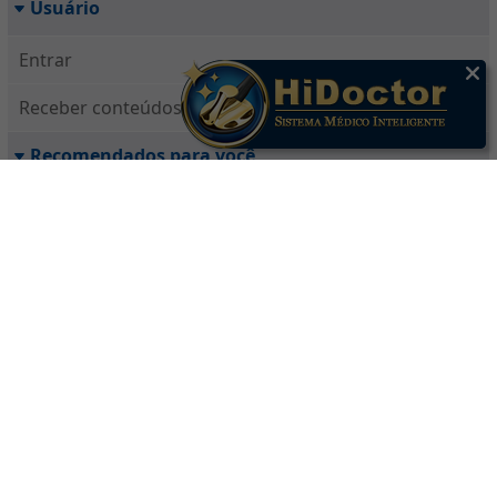
Usuário
Entrar
Receber conteúdos
Recomendados para você
Doenças demenciais: causas, diagnóstico e como
preservar a qualidade de vida
O que é a anomalia de Ebstein? Conheça as causas,
sintomas e opções de tratamento
Hemossiderose: quando o ferro em excesso pode
comprometer pulmões, fígado e coração