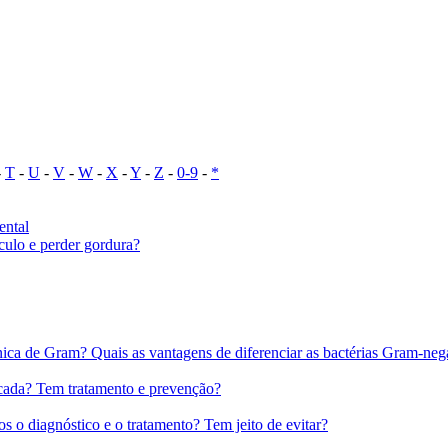
-
T
-
U
-
V
-
W
-
X
-
Y
-
Z
-
0-9
-
*
ental
culo e perder gordura?
ica de Gram? Quais as vantagens de diferenciar as bactérias Gram-neg
icada? Tem tratamento e prevenção?
s o diagnóstico e o tratamento? Tem jeito de evitar?