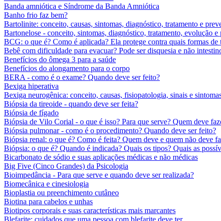
Banda amniótica e Síndrome da Banda Amniótica
Banho frio faz bem?
Bartolinite: conceito, causas, sintomas, diagnóstico, tratamento e pre
Bartonelose - conceito, sintomas, diagnóstico, tratamento, evolução e
BCG: o que é? Como é aplicada? Ela protege contra quais formas de 
Bebê com dificuldade para evacuar? Pode ser disquesia e não intestin
Benefícios do ômega 3 para a saúde
Benefícios do alongamento para o corpo
BERA - como é o exame? Quando deve ser feito?
Bexiga hiperativa
Bexiga neurogênica: conceito, causas, fisiopatologia, sinais e sintoma
Biópsia da tireoide - quando deve ser feita?
Biópsia de fígado
Biópsia de Vilo Corial - o que é isso? Para que serve? Quem deve faz
Biópsia pulmonar - como é o procedimento? Quando deve ser feito?
Biópsia renal: o que é? Como é feita? Quem deve e quem não deve fa
Biópsia: o que é? Quando é indicada? Quais os tipos? Quais as possí
Bicarbonato de sódio e suas aplicações médicas e não médicas
Big Five (Cinco Grandes) da Psicologia
Bioimpedância - Para que serve e quando deve ser realizada?
Biomecânica e cinesiologia
Bioplastia ou preenchimento cutâneo
Biotina para cabelos e unhas
Biotipos corporais e suas características mais marcantes
Blefarite: cuidados que uma pessoa com blefarite deve ter