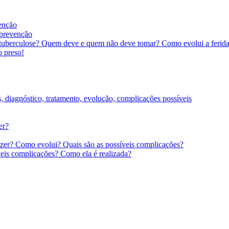
venção
 prevenção
tuberculose? Quem deve e quem não deve tomar? Como evolui a ferida 
o preso!
s, diagnóstico, tratamento, evolução, complicações possíveis
er?
zer? Como evolui? Quais são as possíveis complicações?
veis complicações? Como ela é realizada?