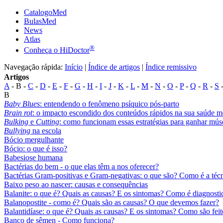
CatalogoMed
BulasMed
News
Atlas
®
Conheça o HiDoctor
Navegação rápida:
Início
|
Índice de artigos
|
Índice remissivo
Artigos
A
- B -
C
-
D
-
E
-
F
-
G
-
H
-
I
-
J
-
K
-
L
-
M
-
N
-
O
-
P
-
Q
-
R
-
S
B
Baby Blues
: entendendo o fenômeno psíquico pós-parto
Brain rot
: o impacto escondido dos conteúdos rápidos na sua saúde m
Bulking
e
Cutting
: como funcionam essas estratégias para ganhar mús
Bullying
na escola
Bócio mergulhante
Bócio: o que é isso?
Babesiose humana
Bactérias do bem - o que elas têm a nos oferecer?
Bactérias Gram-positivas e Gram-negativas: o que são? Como é a técn
Baixo peso ao nascer: causas e consequências
Balanite: o que é? Quais as causas? E os sintomas? Como é diagnost
Balanopostite - como é? Quais são as causas? O que devemos fazer?
Balantidíase: o que é? Quais as causas? E os sintomas? Como são feito
Banco de sêmen - Como funciona?