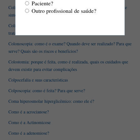
Paciente?
Colite pseudomembranosa: conceito, causas, fisiopatologia, sinais e
Outro profissional de saúde?
sintomas, diagnóstico e tratamento
Colite ulcerativa: quais são as causas, os sintomas e como é o
tratamento?
Colonoscopia: como é o exame? Quando deve ser realizado? Para que
serve? Quais são os riscos e benefícios?
Colostomia: porque é feita, como é realizada, quais os cuidados que
devem existir para evitar complicações
Colpocefalia e suas características
Colposcopia: como é feita? Para que serve?
Coma hiperosmolar hiperglicêmico: como ele é?
Como é a acrocianose?
Como é a Actinomicose
Como é a adenomiose?