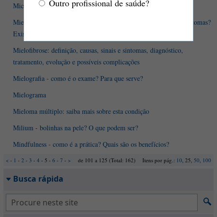
Outro profissional de saúde?
Microplásticos: um novo perigo para a saúde
Mielite transversa: o que é? Quais são as causas? Como são os sintomas?
Existe tratamento? Como evolui?
Mielofibrose: definição, causas, sinais e sintomas, diagnóstico,
tratamento, evolução e possíveis complicações
Mielografia - como é o exame? Para que serve?
Mielograma
Mieloma múltiplo: saiba mais sobre esta condição
Milium - bolinhas na pele? O que podem ser?
Mindfulness - como é a prática? Quais são os benefícios?
<
-
1
-
2
-
3
-
4
- 5 -
6
-
7
-
>
de 101 a 125 (Total: 162)
Itens por pág.:
10
, 25,
50
,
100
Busca rápida