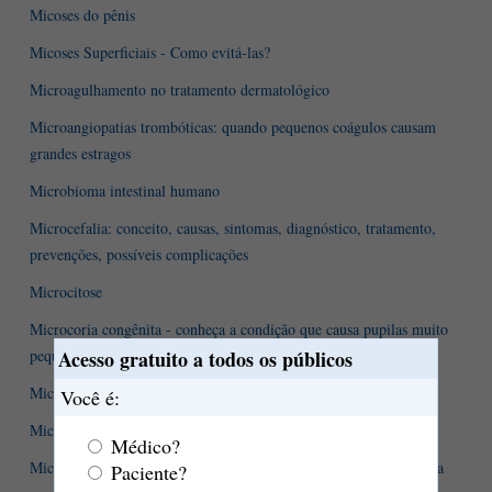
Micoses do pênis
Micoses Superficiais - Como evitá-las?
Microagulhamento no tratamento dermatológico
Microangiopatias trombóticas: quando pequenos coágulos causam
grandes estragos
Microbioma intestinal humano
Microcefalia: conceito, causas, sintomas, diagnóstico, tratamento,
prevenções, possíveis complicações
Microcitose
Microcoria congênita - conheça a condição que causa pupilas muito
Acesso gratuito a todos os públicos
pequenas
Micronutriente ou oligoelemento - o que é isso?
Você é:
Micropênis
Médico?
Micropigmentação: o que é, como funciona e quando está indicada
Paciente?