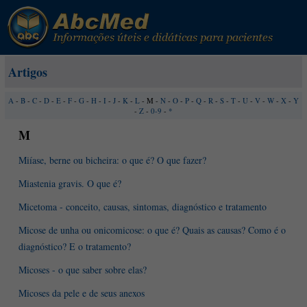
Artigos
A
-
B
-
C
-
D
-
E
-
F
-
G
-
H
-
I
-
J
-
K
-
L
- M -
N
-
O
-
P
-
Q
-
R
-
S
-
T
-
U
-
V
-
W
-
X
-
Y
-
Z
-
0-9
-
*
M
Miíase, berne ou bicheira: o que é? O que fazer?
Miastenia gravis. O que é?
Micetoma - conceito, causas, sintomas, diagnóstico e tratamento
Micose de unha ou onicomicose: o que é? Quais as causas? Como é o
diagnóstico? E o tratamento?
Micoses - o que saber sobre elas?
Micoses da pele e de seus anexos