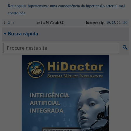
Retinopatia hipertensiva: uma consequência da hipertensão arterial mal
controlada
1 -
2
-
>
de 1 a 50 (Total: 82)
Itens por pág.:
10
,
25
, 50,
100
Busca rápida