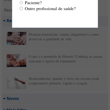
Paciente?
Outro profissional de saúde?
Receber conteúdos
Recomendados para você
Doenças demenciais: causas, diagnóstico e como
preservar a qualidade de vida
O que é a anomalia de Ebstein? Conheça as causas,
sintomas e opções de tratamento
Hemossiderose: quando o ferro em excesso pode
comprometer pulmões, fígado e coração
Novos