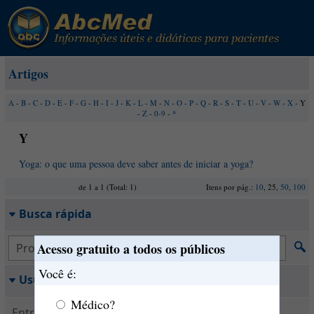
Artigos
A
-
B
-
C
-
D
-
E
-
F
-
G
-
H
-
I
-
J
-
K
-
L
-
M
-
N
-
O
-
P
-
Q
-
R
-
S
-
T
-
U
-
V
-
W
-
X
- Y
-
Z
-
0-9
-
*
Y
Yoga: o que uma pessoa deve saber antes de iniciar a yoga?
de 1 a 1 (Total: 1)
Itens por pág.:
10
, 25,
50
,
100
Busca rápida
Acesso gratuito a todos os públicos
Você é:
Usuário
Médico?
Entrar