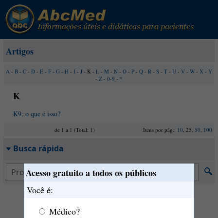
Artigos
A
-
B
-
C
-
D
-
E
-
F
-
G
-
H
-
I
-
J
- K -
L
-
M
-
N
-
O
-
P
-
Q
-
R
-
S
-
T
-
U
-
V
-
W
-
X
-
Y
-
Z
-
0-9
-
*
K
K9: o que é isso?
de 1 a 1 (Total: 1)
Itens por pág.:
10
, 25,
50
,
100
Busca rápida
Acesso gratuito a todos os públicos
Você é:
Médico?