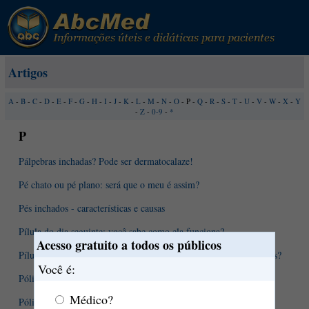
Artigos
A
-
B
-
C
-
D
-
E
-
F
-
G
-
H
-
I
-
J
-
K
-
L
-
M
-
N
-
O
- P -
Q
-
R
-
S
-
T
-
U
-
V
-
W
-
X
-
Y
-
Z
-
0-9
-
*
P
Pálpebras inchadas? Pode ser dermatocalaze!
Pé chato ou pé plano: será que o meu é assim?
Pés inchados - características e causas
Pílula do dia seguinte: você sabe como ela funciona?
Acesso gratuito a todos os públicos
Pílulas anticoncepcionais - como agem? Quais os tipos disponíveis?
Você é:
Pólipos da vesícula biliar
Médico?
Pólipos intestinais podem virar câncer?