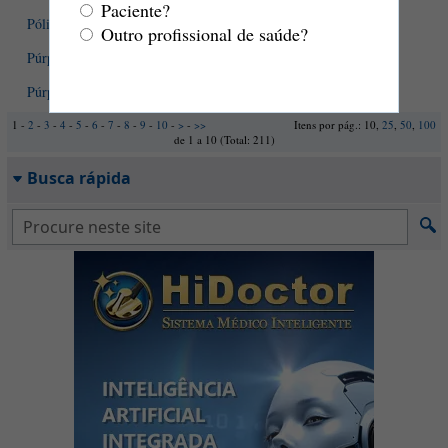
Paciente?
Pólipos uterinos: saiba mais sobre o que eles significam
Outro profissional de saúde?
Púrpura de Henoch-Schönlein
Púrpura trombocitopênica imune
1 -
2
-
3
-
4
-
5
-
6
-
7
-
8
-
9
-
10
-
>
-
>>
Itens por pág.: 10,
25
,
50
,
100
de 1 a 10 (Total: 211)
Busca rápida