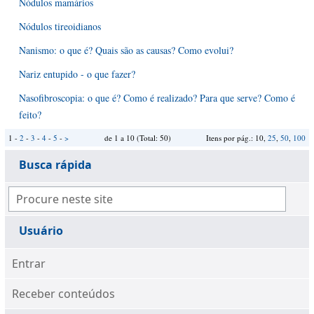
Nódulos mamários
Nódulos tireoidianos
Nanismo: o que é? Quais são as causas? Como evolui?
Nariz entupido - o que fazer?
Nasofibroscopia: o que é? Como é realizado? Para que serve? Como é
feito?
1 -
2
-
3
-
4
-
5
-
>
de 1 a 10 (Total: 50)
Itens por pág.: 10,
25
,
50
,
100
Busca rápida
Usuário
Entrar
Receber conteúdos