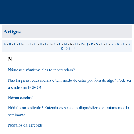
Artigos
A
-
B
-
C
-
D
-
E
-
F
-
G
-
H
-
I
-
J
-
K
-
L
-
M
- N -
O
-
P
-
Q
-
R
-
S
-
T
-
U
-
V
-
W
-
X
-
Y
-
Z
-
0-9
-
*
N
Náuseas e vômitos: eles te incomodam?
Não larga as redes sociais e tem medo de estar por fora de algo? Pode ser
a síndrome FOMO!
Névoa cerebral
Nódulo no testículo? Entenda os sinais, o diagnóstico e o tratamento do
seminoma
Nódulos da Tireóide