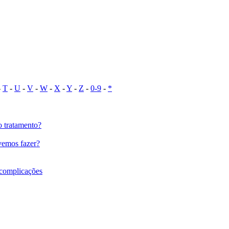
-
T
-
U
-
V
-
W
-
X
-
Y
-
Z
-
0-9
-
*
o tratamento?
vemos fazer?
s complicações