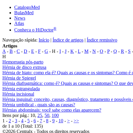
CatalogoMed
BulasMed
News
Atlas
®
Conheça o HiDoctor
Navegação rápida:
Início
|
Índice de artigos
|
Índice remissivo
Artigos
A
-
B
-
C
-
D
-
E
-
F
-
G
- H -
I
-
J
-
K
-
L
-
M
-
N
-
O
-
P
-
Q
-
R
-
S
H
Hemorragia pós-parto
Hérnia de disco extrusa
Hérnia de hiato: como ela é? Quais as causas e os sintomas? Como é 
Hérnia de Spiegel
Hérnia diafragmática: como é? Quais as causas e sintomas? O que de
Hérnia estrangulada
Hérnia incisional
Hérnia inguinal: conceito, causas, diagnóstico, tratamento e possívei
Hérnia umbilical - quais são as causas?
Hérnias abdominais: você sabe como elas aparecem?
Itens por pág.: 10,
25
,
50
,
100
1 -
2
-
3
-
4
-
5
-
6
-
7
-
8
-
9
-
10
-
>
-
>>
de 1 a 10 (Total: 135)
©2026 Centralx - Todos os direitos reservados