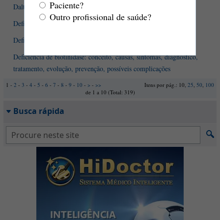
Paciente?
Daltonismo: definição, causas, diagnóstico e tratamento
Outro profissional de saúde?
Deficiência auditiva
Deficiência da vitamina D
Deficiência de biotinidase: conceito, causas, sintomas, diagnóstico,
tratamento, evolução, prevenção, possíveis complicações
1 -
2
-
3
-
4
-
5
-
6
-
7
-
8
-
9
-
10
-
>
-
>>
Itens por pág.: 10,
25
,
50
,
100
de 1 a 10 (Total: 319)
Busca rápida