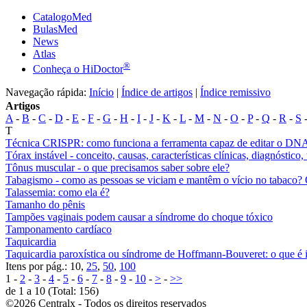
CatalogoMed
BulasMed
News
Atlas
®
Conheça o HiDoctor
Navegação rápida:
Início
|
Índice de artigos
|
Índice remissivo
Artigos
A
-
B
-
C
-
D
-
E
-
F
-
G
-
H
-
I
-
J
-
K
-
L
-
M
-
N
-
O
-
P
-
Q
-
R
-
S
-
T
Técnica CRISPR: como funciona a ferramenta capaz de editar o DN
Tórax instável - conceito, causas, características clínicas, diagnóstico
Tônus muscular - o que precisamos saber sobre ele?
Tabagismo - como as pessoas se viciam e mantêm o vício no tabaco? O
Talassemia: como ela é?
Tamanho do pênis
Tampões vaginais podem causar a síndrome do choque tóxico
Tamponamento cardíaco
Taquicardia
Taquicardia paroxística ou síndrome de Hoffmann-Bouveret: o que é 
Itens por pág.: 10,
25
,
50
,
100
1 -
2
-
3
-
4
-
5
-
6
-
7
-
8
-
9
-
10
-
>
-
>>
de 1 a 10 (Total: 156)
©2026 Centralx - Todos os direitos reservados