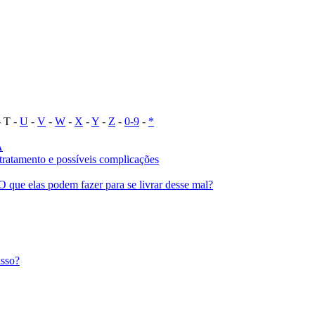
 T -
U
-
V
-
W
-
X
-
Y
-
Z
-
0-9
-
*
A
, tratamento e possíveis complicações
 que elas podem fazer para se livrar desse mal?
isso?