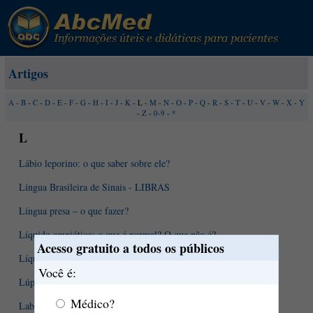
Artigos
A
-
B
-
C
-
D
-
E
-
F
-
G
-
H
-
I
-
J
-
K
- L -
M
-
N
-
O
-
P
-
Q
-
R
-
S
-
T
-
U
-
V
-
W
-
X
-
Y
-
Z
-
0-9
-
*
L
Lábio leporino: o que saber sobre ele?
Língua Brasileira de Sinais - LIBRAS
Língua presa – o que fazer?
Líquido amniótico: o que é normal? O que não é?
Acesso gratuito a todos os públicos
Líquor - o que pode revelar sua análise?
Você é:
Lúpus eritematoso. Entendendo um pouco mais esta condição.
Médico?
Labirintite. O que devo saber sobre ela?