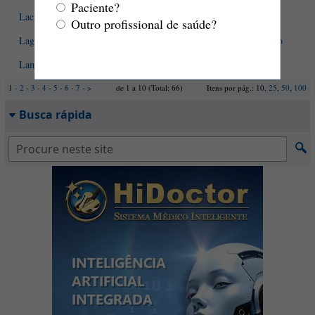
Paciente?
Lacrimejamento em bebês. O que fazer?
Outro profissional de saúde?
Lagoftalmo - causas, sintomas, diagnóstico, tratamento e evolução
Lama biliar - o que é?
1 -
2
-
3
-
4
-
5
-
6
-
7
-
>
de 1 a 10 (Total: 66)
Itens por pág.: 10,
25
,
50
,
100
Busca rápida