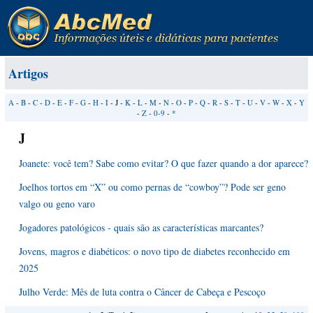
Artigos
A
-
B
-
C
-
D
-
E
-
F
-
G
-
H
-
I
- J -
K
-
L
-
M
-
N
-
O
-
P
-
Q
-
R
-
S
-
T
-
U
-
V
-
W
-
X
-
Y
-
Z
-
0-9
-
*
J
Joanete: você tem? Sabe como evitar? O que fazer quando a dor aparece?
Joelhos tortos em “X” ou como pernas de “cowboy”? Pode ser geno
valgo ou geno varo
Jogadores patológicos - quais são as características marcantes?
Jovens, magros e diabéticos: o novo tipo de diabetes reconhecido em
2025
Julho Verde: Mês de luta contra o Câncer de Cabeça e Pescoço