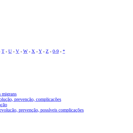
-
T
-
U
-
V
-
W
-
X
-
Y
-
Z
-
0-9
-
*
a migrans
evolução, prevenção, complicações
nção
, evolução, prevenção, possíveis complicações