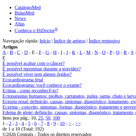
CatalogoMed
BulasMed
News
Atlas
®
Conheça o HiDoctor
Navegação rápida:
Início
|
Índice de artigos
|
Índice remissivo
Artigos
A
-
B
-
C
-
D
- E -
F
-
G
-
H
-
I
-
J
-
K
-
L
-
M
-
N
-
O
-
P
-
Q
-
R
-
S
E
É possível acabar com o câncer?
É possível menstruar durante a gravidez?
É possível viver sem alguns órgãos?
Ecocardiograma fetal
Ecocardiograma: você conhece o exame?
Ectima - como reconhecê-lo?
Ectoparasitas humanos: piolhos, carrapatos, pulga, sarna, chato e larv
Ectopia renal: definição, causas, sintomas, diagnóstico, tratamento, 
Eczema - conceito, sintomas, formas, diagnóstico, tratamento e preve
Edema de glote: definição, causas, sintomas, diagnóstico, tratamento
Itens por pág.: 10,
25
,
50
,
100
1 -
2
-
3
-
4
-
5
-
6
-
7
-
8
-
9
-
10
-
>
-
>>
de 1 a 10 (Total: 192)
©2026 Centralx - Todos os direitos reservados