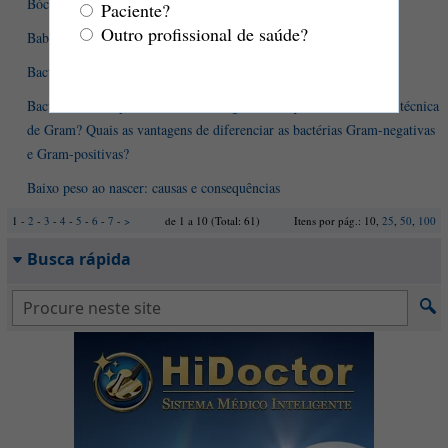
Bócio: o que é isso?
Paciente?
Outro profissional de saúde?
Babesiose humana
Bactérias do bem - o que elas têm a nos oferecer?
Bactérias Gram-positivas e Gram-negativas: o que são? Como é a técnica
de Gram? Quais as vantagens de diferenciar as bactérias Gram-negativas
e Gram-positivas?
Baixo peso ao nascer: causas e consequências
1 -
2
-
3
-
4
-
5
-
6
-
7
-
>
de 1 a 10 (Total: 61)
Itens por pág.: 10,
25
,
50
,
100
Busca rápida