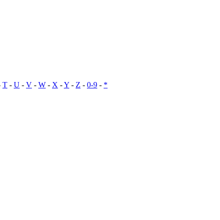
-
T
-
U
-
V
-
W
-
X
-
Y
-
Z
-
0-9
-
*