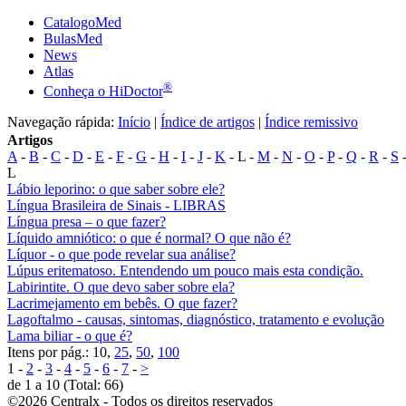
CatalogoMed
BulasMed
News
Atlas
®
Conheça o HiDoctor
Navegação rápida:
Início
|
Índice de artigos
|
Índice remissivo
Artigos
A
-
B
-
C
-
D
-
E
-
F
-
G
-
H
-
I
-
J
-
K
- L -
M
-
N
-
O
-
P
-
Q
-
R
-
S
L
Lábio leporino: o que saber sobre ele?
Língua Brasileira de Sinais - LIBRAS
Língua presa – o que fazer?
Líquido amniótico: o que é normal? O que não é?
Líquor - o que pode revelar sua análise?
Lúpus eritematoso. Entendendo um pouco mais esta condição.
Labirintite. O que devo saber sobre ela?
Lacrimejamento em bebês. O que fazer?
Lagoftalmo - causas, sintomas, diagnóstico, tratamento e evolução
Lama biliar - o que é?
Itens por pág.: 10,
25
,
50
,
100
1 -
2
-
3
-
4
-
5
-
6
-
7
-
>
de 1 a 10 (Total: 66)
©2026 Centralx - Todos os direitos reservados