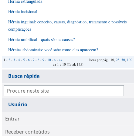
Hérnia estrangulada
Hérnia incisional
Hérnia inguinal: conceito, causas, diagnóstico, tratamento e possíveis
complicações
Hérnia umbilical - quais são as causas?
Hérnias abdominais: você sabe como elas aparecem?
1 -
2
-
3
-
4
-
5
-
6
-
7
-
8
-
9
-
10
-
>
-
>>
Itens por pág.: 10,
25
,
50
,
100
de 1 a 10 (Total: 135)
Busca rápida
Usuário
Entrar
Receber conteúdos