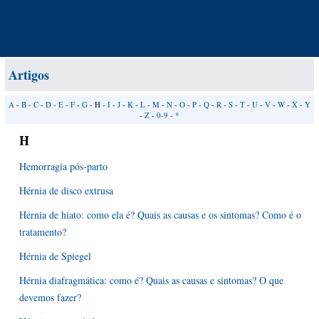
Artigos
A
-
B
-
C
-
D
-
E
-
F
-
G
- H -
I
-
J
-
K
-
L
-
M
-
N
-
O
-
P
-
Q
-
R
-
S
-
T
-
U
-
V
-
W
-
X
-
Y
-
Z
-
0-9
-
*
H
Hemorragia pós-parto
Hérnia de disco extrusa
Hérnia de hiato: como ela é? Quais as causas e os sintomas? Como é o
tratamento?
Hérnia de Spiegel
Hérnia diafragmática: como é? Quais as causas e sintomas? O que
devemos fazer?