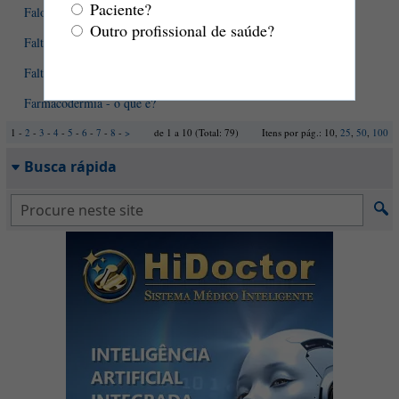
Paciente?
Faloplastia - como é o procedimento?
Outro profissional de saúde?
Falta de ar - como acontece? O que fazer?
Falta de ar sem doença pulmonar
Farmacodermia - o que é?
1 -
2
-
3
-
4
-
5
-
6
-
7
-
8
-
>
de 1 a 10 (Total: 79)
Itens por pág.: 10,
25
,
50
,
100
Busca rápida