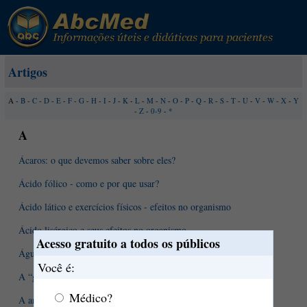
Artigos
A -
B
-
C
-
D
-
E
-
F
-
G
-
H
-
I
-
J
-
K
-
L
-
M
-
N
-
O
-
P
-
Q
-
R
-
S
-
T
-
U
-
V
-
W
-
X
-
Y
-
Z
-
0-9
-
*
A
Ácaros: o que devemos saber sobre eles?
Ácido fólico - como e por que usar?
Ácido lático e exercícios físicos - efeitos no organismo
Ácido lisérgico e seus efeitos no organismo
Acesso gratuito a todos os públicos
Águas medicinais e seus efeitos no organismo
Você é:
A “glândula da felicidade” ou Timo
Médico?
A ansiedade pode não ser patológica?