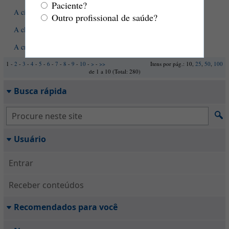
Paciente?
A ciência por trás do vínculo com animais
Outro profissional de saúde?
A claridade te incomoda? Pode ser fotofobia
A criança que vai para a creche
1 -
2
-
3
-
4
-
5
-
6
-
7
-
8
-
9
-
10
-
>
-
>>
Itens por pág.: 10,
25
,
50
,
100
de 1 a 10 (Total: 280)
Busca rápida
Usuário
Entrar
Receber conteúdos
Recomendados para você