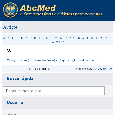
Artigos
A
-
B
-
C
-
D
-
E
-
F
-
G
-
H
-
I
-
J
-
K
-
L
-
M
-
N
-
O
-
P
-
Q
-
R
-
S
-
T
-
U
-
V
- W -
X
-
Y
-
Z
-
0-9
-
*
W
Whey Protein (Proteína do Soro) - O que é? Quem deve usar?
de 1 a 1 (Total: 1)
Itens por pág.: 10,
25
,
50
,
100
Busca rápida
Usuário
Entrar