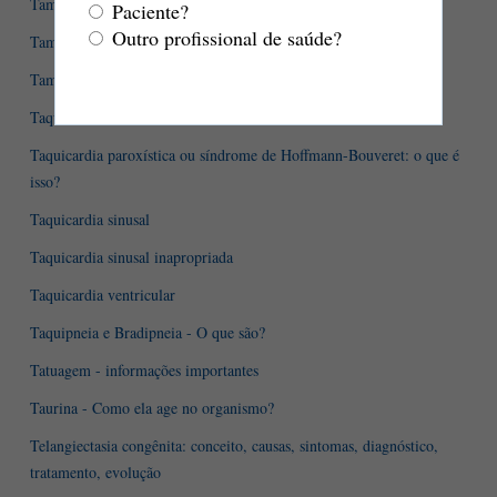
Tamanho do pênis
Paciente?
Outro profissional de saúde?
Tampões vaginais podem causar a síndrome do choque tóxico
Tamponamento cardíaco
Taquicardia
Taquicardia paroxística ou síndrome de Hoffmann-Bouveret: o que é
isso?
Taquicardia sinusal
Taquicardia sinusal inapropriada
Taquicardia ventricular
Taquipneia e Bradipneia - O que são?
Tatuagem - informações importantes
Taurina - Como ela age no organismo?
Telangiectasia congênita: conceito, causas, sintomas, diagnóstico,
tratamento, evolução