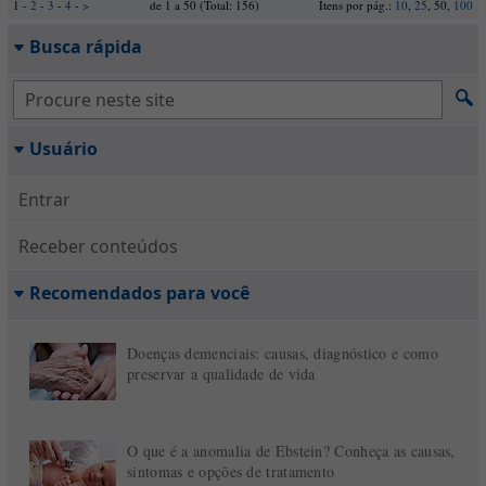
1 -
2
-
3
-
4
-
>
de 1 a 50 (Total: 156)
Itens por pág.:
10
,
25
, 50,
100
Busca rápida
Usuário
Entrar
Receber conteúdos
Recomendados para você
Doenças demenciais: causas, diagnóstico e como
preservar a qualidade de vida
O que é a anomalia de Ebstein? Conheça as causas,
sintomas e opções de tratamento